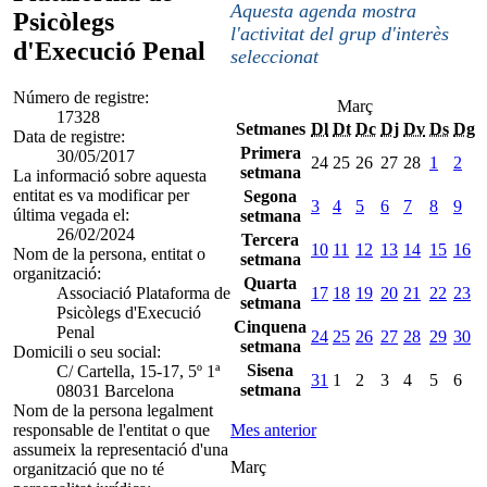
Aquesta agenda mostra
Psicòlegs
l'activitat del grup d'interès
d'Execució Penal
seleccionat
Número de registre:
Març
17328
Setmanes
Dl
Dt
Dc
Dj
Dv
Ds
Dg
Data de registre:
Primera
30/05/2017
24
25
26
27
28
1
2
setmana
La informació sobre aquesta
entitat es va modificar per
Segona
3
4
5
6
7
8
9
última vegada el:
setmana
26/02/2024
Tercera
10
11
12
13
14
15
16
Nom de la persona, entitat o
setmana
organització:
Quarta
Associació Plataforma de
17
18
19
20
21
22
23
setmana
Psicòlegs d'Execució
Cinquena
Penal
24
25
26
27
28
29
30
setmana
Domicili o seu social:
Sisena
C/ Cartella, 15-17, 5º 1ª
31
1
2
3
4
5
6
setmana
08031 Barcelona
Nom de la persona legalment
responsable de l'entitat o que
Mes anterior
assumeix la representació d'una
Març
organització que no té