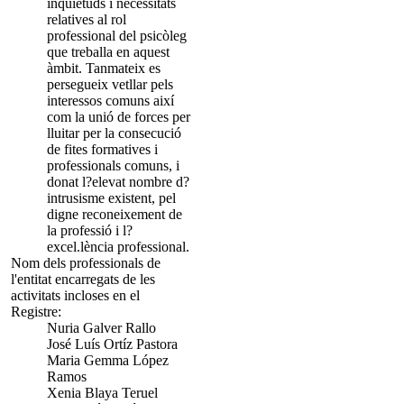
inquietuds i necessitats
relatives al rol
professional del psicòleg
que treballa en aquest
àmbit. Tanmateix es
persegueix vetllar pels
interessos comuns així
com la unió de forces per
lluitar per la consecució
de fites formatives i
professionals comuns, i
donat l?elevat nombre d?
intrusisme existent, pel
digne reconeixement de
la professió i l?
excel.lència professional.
Nom dels professionals de
l'entitat encarregats de les
activitats incloses en el
Registre:
Nuria Galver Rallo
José Luís Ortíz Pastora
Maria Gemma López
Ramos
Xenia Blaya Teruel