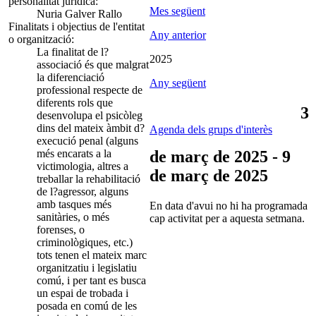
personalitat jurídica:
Mes següent
Nuria Galver Rallo
Finalitats i objectius de l'entitat
Any anterior
o organització:
La finalitat de l?
2025
associació és que malgrat
la diferenciació
Any següent
professional respecte de
diferents rols que
3
desenvolupa el psicòleg
dins del mateix àmbit d?
Agenda dels grups d'interès
execució penal (alguns
més encarats a la
de març de 2025 - 9
victimologia, altres a
de març de 2025
treballar la rehabilitació
de l?agressor, alguns
amb tasques més
En data d'avui no hi ha programada
sanitàries, o més
cap activitat per a aquesta setmana.
forenses, o
criminològiques, etc.)
tots tenen el mateix marc
organitzatiu i legislatiu
comú, i per tant es busca
un espai de trobada i
posada en comú de les