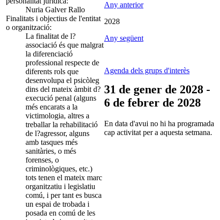
personalitat jurídica:
Any anterior
Nuria Galver Rallo
Finalitats i objectius de l'entitat
2028
o organització:
La finalitat de l?
Any següent
associació és que malgrat
la diferenciació
professional respecte de
Agenda dels grups d'interès
diferents rols que
desenvolupa el psicòleg
31 de gener de 2028 -
dins del mateix àmbit d?
execució penal (alguns
6 de febrer de 2028
més encarats a la
victimologia, altres a
En data d'avui no hi ha programada
treballar la rehabilitació
cap activitat per a aquesta setmana.
de l?agressor, alguns
amb tasques més
sanitàries, o més
forenses, o
criminològiques, etc.)
tots tenen el mateix marc
organitzatiu i legislatiu
comú, i per tant es busca
un espai de trobada i
posada en comú de les