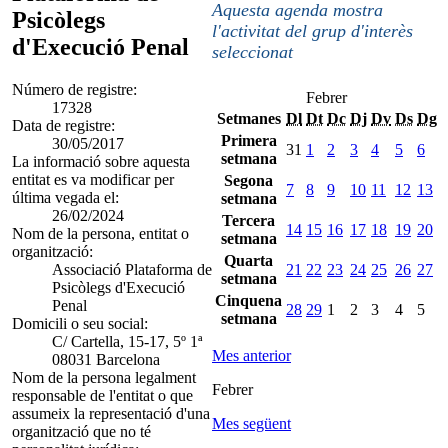
Aquesta agenda mostra
Psicòlegs
l'activitat del grup d'interès
d'Execució Penal
seleccionat
Número de registre:
Febrer
17328
Setmanes
Dl
Dt
Dc
Dj
Dv
Ds
Dg
Data de registre:
Primera
30/05/2017
31
1
2
3
4
5
6
setmana
La informació sobre aquesta
entitat es va modificar per
Segona
7
8
9
10
11
12
13
última vegada el:
setmana
26/02/2024
Tercera
14
15
16
17
18
19
20
Nom de la persona, entitat o
setmana
organització:
Quarta
Associació Plataforma de
21
22
23
24
25
26
27
setmana
Psicòlegs d'Execució
Cinquena
Penal
28
29
1
2
3
4
5
setmana
Domicili o seu social:
C/ Cartella, 15-17, 5º 1ª
Mes anterior
08031 Barcelona
Nom de la persona legalment
Febrer
responsable de l'entitat o que
assumeix la representació d'una
Mes següent
organització que no té