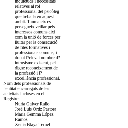
inquietuds i necessitats
relatives al rol
professional del psicòleg
que treballa en aquest
àmbit. Tanmateix es
persegueix vetllar pels
interessos comuns així
com la unió de forces per
lluitar per la consecució
de fites formatives i
professionals comuns, i
donat l?elevat nombre d?
intrusisme existent, pel
digne reconeixement de
la professió i l?
excel.lència professional.
Nom dels professionals de
l'entitat encarregats de les
activitats incloses en el
Registre:
Nuria Galver Rallo
José Luís Ortíz Pastora
Maria Gemma López
Ramos
Xenia Blaya Teruel