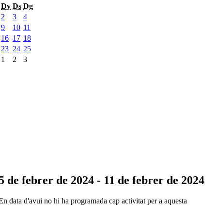
Dv
Ds
Dg
2
3
4
9
10
11
16
17
18
23
24
25
1
2
3
5 de febrer de 2024 - 11 de febrer de 2024
En data d'avui no hi ha programada cap activitat per a aquesta