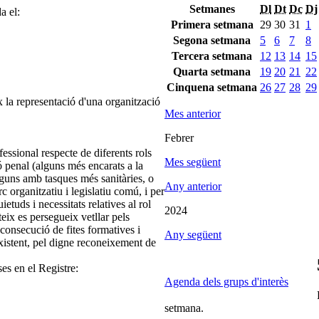
Setmanes
Dl
Dt
Dc
Dj
a el:
Primera setmana
29
30
31
1
Segona setmana
5
6
7
8
Tercera setmana
12
13
14
15
Quarta setmana
19
20
21
22
Cinquena setmana
26
27
28
29
 la representació d'una organització
Mes anterior
Febrer
fessional respecte de diferents rols
Mes següent
 penal (alguns més encarats a la
 alguns amb tasques més sanitàries, o
Any anterior
c organitzatiu i legislatiu comú, i per
etuds i necessitats relatives al rol
2024
eix es persegueix vetllar pels
 consecució de fites formatives i
Any següent
xistent, pel digne reconeixement de
ses en el Registre:
Agenda dels grups d'interès
setmana.