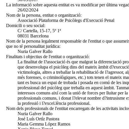
La informació sobre aquesta entitat es va modificar per última vegad
26/02/2024
Nom de la persona, entitat o organització:
Associació Plataforma de Psicòlegs d'Execució Penal
Domicili o seu social:
C/ Cartella, 15-17, 5º 1ª
08031 Barcelona
Nom de la persona legalment responsable de l'entitat o que assumeix
que no té personalitat jurídica:
Nuria Galver Rallo
Finalitats i objectius de l'entitat o organització:
La finalitat de l?associació és que malgrat la diferenciació pro
que desenvolupa el psicòleg dins del mateix àmbit d?execució
victimologia, altres a treballar la rehabilitació de l?agressor,
més forenses, o criminològiques, etc.) tots tenen el mateix mar
tant es busca un espai de trobada i posada en comú de les inqui
professional del psicòleg que treballa en aquest àmbit. Tanmat
interessos comuns així com la unió de forces per lluitar per la
professionals comuns, i donat l?elevat nombre d?intrusisme e
la professió i l?excel.lència professional.
Nom dels professionals de l'entitat encarregats de les activitats inclo
Nuria Galver Rallo
José Luís Ortíz Pastora
Maria Gemma López Ramos