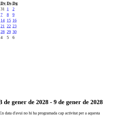
Dv
Ds
Dg
31
1
2
7
8
9
14
15
16
21
22
23
28
29
30
4
5
6
3 de gener de 2028 - 9 de gener de 2028
En data d'avui no hi ha programada cap activitat per a aquesta