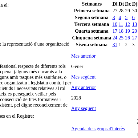
Setmanes
Dl
Dt
Dc
Dj
a el:
Primera setmana
27
28
29
30
Segona setmana
3
4
5
6
Tercera setmana
10
11
12
13
Quarta setmana
17
18
19
20
Cinquena setmana
24
25
26
27
 la representació d'una organització
Sisena setmana
31
1
2
3
Mes anterior
fessional respecte de diferents rols
Gener
 penal (alguns més encarats a la
Mes següent
 alguns amb tasques més sanitàries, o
c organitzatiu i legislatiu comú, i per
Any anterior
etuds i necessitats relatives al rol
eix es persegueix vetllar pels
2028
 consecució de fites formatives i
xistent, pel digne reconeixement de
Any següent
ses en el Registre:
Agenda dels grups d'interès