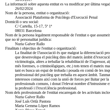
La informació sobre aquesta entitat es va modificar per última vegad
26/02/2024
Nom de la persona, entitat o organització:
Associació Plataforma de Psicòlegs d'Execució Penal
Domicili o seu social:
C/ Cartella, 15-17, 5º 1ª
08031 Barcelona
Nom de la persona legalment responsable de l'entitat o que assumeix
que no té personalitat jurídica:
Nuria Galver Rallo
Finalitats i objectius de l'entitat o organització:
La finalitat de l?associació és que malgrat la diferenciació pro
que desenvolupa el psicòleg dins del mateix àmbit d?execució
victimologia, altres a treballar la rehabilitació de l?agressor,
més forenses, o criminològiques, etc.) tots tenen el mateix mar
tant es busca un espai de trobada i posada en comú de les inqui
professional del psicòleg que treballa en aquest àmbit. Tanmat
interessos comuns així com la unió de forces per lluitar per la
professionals comuns, i donat l?elevat nombre d?intrusisme e
la professió i l?excel.lència professional.
Nom dels professionals de l'entitat encarregats de les activitats inclo
Nuria Galver Rallo
José Luís Ortíz Pastora
Maria Gemma López Ramos