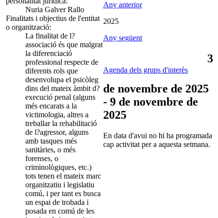
personalitat jurídica:
Any anterior
Nuria Galver Rallo
Finalitats i objectius de l'entitat
2025
o organització:
La finalitat de l?
Any següent
associació és que malgrat
la diferenciació
3
professional respecte de
Agenda dels grups d'interès
diferents rols que
desenvolupa el psicòleg
de novembre de 2025
dins del mateix àmbit d?
execució penal (alguns
- 9 de novembre de
més encarats a la
2025
victimologia, altres a
treballar la rehabilitació
de l?agressor, alguns
En data d'avui no hi ha programada
amb tasques més
cap activitat per a aquesta setmana.
sanitàries, o més
forenses, o
criminològiques, etc.)
tots tenen el mateix marc
organitzatiu i legislatiu
comú, i per tant es busca
un espai de trobada i
posada en comú de les