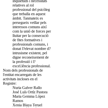
inquietuds i necessitats
relatives al rol
professional del psicòleg
que treballa en aquest
àmbit. Tanmateix es
persegueix vetllar pels
interessos comuns així
com la unió de forces per
lluitar per la consecució
de fites formatives i
professionals comuns, i
donat l?elevat nombre d?
intrusisme existent, pel
digne reconeixement de
la professió i l?
excel.lència professional.
Nom dels professionals de
l'entitat encarregats de les
activitats incloses en el
Registre:
Nuria Galver Rallo
José Luís Ortíz Pastora
Maria Gemma López
Ramos
Xenia Blaya Teruel