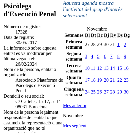
Aquesta agenda mostra
Psicòlegs
l'activitat del grup d'interès
d'Execució Penal
seleccionat
Número de registre:
Novembre
17328
Setmanes
Dl
Dt
Dc
Dj
Dv
Ds
Dg
Data de registre:
Primera
30/05/2017
27
28
29
30
31
1
2
setmana
La informació sobre aquesta
entitat es va modificar per
Segona
3
4
5
6
7
8
9
última vegada el:
setmana
26/02/2024
Tercera
10
11
12
13
14
15
16
Nom de la persona, entitat o
setmana
organització:
Quarta
Associació Plataforma de
17
18
19
20
21
22
23
setmana
Psicòlegs d'Execució
Cinquena
Penal
24
25
26
27
28
29
30
setmana
Domicili o seu social:
C/ Cartella, 15-17, 5º 1ª
Mes anterior
08031 Barcelona
Nom de la persona legalment
Novembre
responsable de l'entitat o que
assumeix la representació d'una
Mes següent
organització que no té