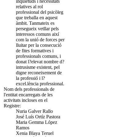
inquietuds i necessitats
relatives al rol
professional del psicòleg
que treballa en aquest
àmbit. Tanmateix es
persegueix vetllar pels
interessos comuns així
com la unió de forces per
lluitar per la consecució
de fites formatives i
professionals comuns, i
donat l?elevat nombre d?
intrusisme existent, pel
digne reconeixement de
la professió i l?
excel.lència professional.
Nom dels professionals de
l'entitat encarregats de les
activitats incloses en el
Registre:
Nuria Galver Rallo
José Luís Ortíz Pastora
Maria Gemma López
Ramos
Xenia Blaya Teruel