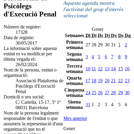
Aquesta agenda mostra
Psicòlegs
l'activitat del grup d'interès
d'Execució Penal
seleccionat
Número de registre:
Gener
17328
Setmanes
Dl
Dt
Dc
Dj
Dv
Ds
Dg
Data de registre:
Primera
30/05/2017
27
28
29
30
31
1
2
setmana
La informació sobre aquesta
entitat es va modificar per
Segona
3
4
5
6
7
8
9
última vegada el:
setmana
26/02/2024
Tercera
10
11
12
13
14
15
16
Nom de la persona, entitat o
setmana
organització:
Quarta
Associació Plataforma de
17
18
19
20
21
22
23
setmana
Psicòlegs d'Execució
Cinquena
Penal
24
25
26
27
28
29
30
setmana
Domicili o seu social:
Sisena
C/ Cartella, 15-17, 5º 1ª
31
1
2
3
4
5
6
setmana
08031 Barcelona
Nom de la persona legalment
responsable de l'entitat o que
Mes anterior
assumeix la representació d'una
Gener
organització que no té