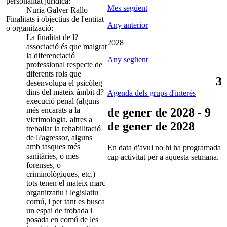
personalitat jurídica:
Mes següent
Nuria Galver Rallo
Finalitats i objectius de l'entitat
Any anterior
o organització:
La finalitat de l?
2028
associació és que malgrat
la diferenciació
Any següent
professional respecte de
diferents rols que
3
desenvolupa el psicòleg
dins del mateix àmbit d?
Agenda dels grups d'interès
execució penal (alguns
més encarats a la
de gener de 2028 - 9
victimologia, altres a
de gener de 2028
treballar la rehabilitació
de l?agressor, alguns
amb tasques més
En data d'avui no hi ha programada
sanitàries, o més
cap activitat per a aquesta setmana.
forenses, o
criminològiques, etc.)
tots tenen el mateix marc
organitzatiu i legislatiu
comú, i per tant es busca
un espai de trobada i
posada en comú de les