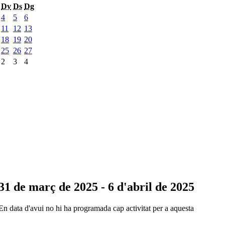
Dv
Ds
Dg
4
5
6
11
12
13
18
19
20
25
26
27
2
3
4
31 de març de 2025 - 6 d'abril de 2025
En data d'avui no hi ha programada cap activitat per a aquesta