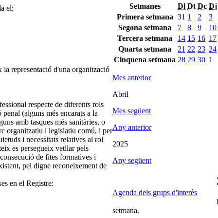
Setmanes
Dl
Dt
Dc
Dj
a el:
Primera setmana
31
1
2
3
Segona setmana
7
8
9
10
Tercera setmana
14
15
16
17
Quarta setmana
21
22
23
24
Cinquena setmana
28
29
30
1
 la representació d'una organització
Mes anterior
Abril
fessional respecte de diferents rols
Mes següent
 penal (alguns més encarats a la
 alguns amb tasques més sanitàries, o
Any anterior
c organitzatiu i legislatiu comú, i per
etuds i necessitats relatives al rol
2025
eix es persegueix vetllar pels
 consecució de fites formatives i
Any següent
xistent, pel digne reconeixement de
ses en el Registre:
Agenda dels grups d'interès
setmana.