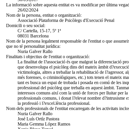
La informació sobre aquesta entitat es va modificar per última vegad
26/02/2024
Nom de la persona, entitat o organització:
Associació Plataforma de Psicòlegs d'Execució Penal
Domicili o seu social:
C/ Cartella, 15-17, 5º 1ª
08031 Barcelona
Nom de la persona legalment responsable de l'entitat o que assumeix
que no té personalitat jurídica:
Nuria Galver Rallo
Finalitats i objectius de l'entitat o organització:
La finalitat de l?associació és que malgrat la diferenciació pro
que desenvolupa el psicòleg dins del mateix àmbit d?execució
victimologia, altres a treballar la rehabilitació de l?agressor,
més forenses, o criminològiques, etc.) tots tenen el mateix mar
tant es busca un espai de trobada i posada en comú de les inqui
professional del psicòleg que treballa en aquest àmbit. Tanmat
interessos comuns així com la unió de forces per lluitar per la
professionals comuns, i donat l?elevat nombre d?intrusisme e
la professió i l?excel.lència professional.
Nom dels professionals de l'entitat encarregats de les activitats inclo
Nuria Galver Rallo
José Luís Ortíz Pastora
Maria Gemma López Ramos