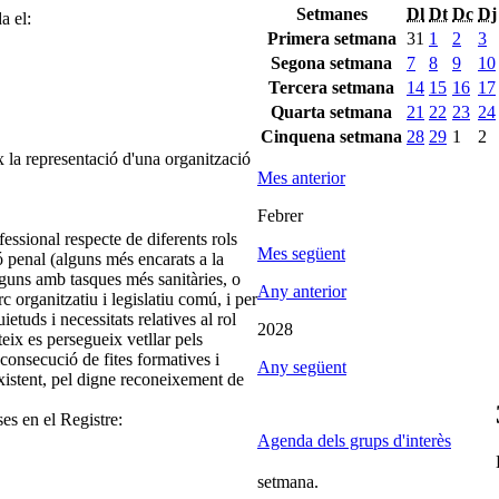
Setmanes
Dl
Dt
Dc
Dj
a el:
Primera setmana
31
1
2
3
Segona setmana
7
8
9
10
Tercera setmana
14
15
16
17
Quarta setmana
21
22
23
24
Cinquena setmana
28
29
1
2
 la representació d'una organització
Mes anterior
Febrer
fessional respecte de diferents rols
Mes següent
 penal (alguns més encarats a la
 alguns amb tasques més sanitàries, o
Any anterior
c organitzatiu i legislatiu comú, i per
etuds i necessitats relatives al rol
2028
eix es persegueix vetllar pels
 consecució de fites formatives i
Any següent
xistent, pel digne reconeixement de
ses en el Registre:
Agenda dels grups d'interès
setmana.