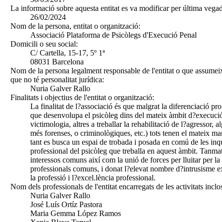
La informació sobre aquesta entitat es va modificar per última vegad
26/02/2024
Nom de la persona, entitat o organització:
Associació Plataforma de Psicòlegs d'Execució Penal
Domicili o seu social:
C/ Cartella, 15-17, 5º 1ª
08031 Barcelona
Nom de la persona legalment responsable de l'entitat o que assumeix
que no té personalitat jurídica:
Nuria Galver Rallo
Finalitats i objectius de l'entitat o organització:
La finalitat de l?associació és que malgrat la diferenciació pro
que desenvolupa el psicòleg dins del mateix àmbit d?execució
victimologia, altres a treballar la rehabilitació de l?agressor,
més forenses, o criminològiques, etc.) tots tenen el mateix mar
tant es busca un espai de trobada i posada en comú de les inqui
professional del psicòleg que treballa en aquest àmbit. Tanmat
interessos comuns així com la unió de forces per lluitar per la
professionals comuns, i donat l?elevat nombre d?intrusisme e
la professió i l?excel.lència professional.
Nom dels professionals de l'entitat encarregats de les activitats inclo
Nuria Galver Rallo
José Luís Ortíz Pastora
Maria Gemma López Ramos