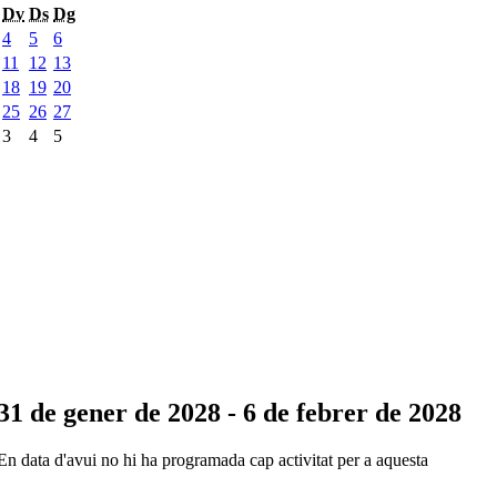
Dv
Ds
Dg
4
5
6
11
12
13
18
19
20
25
26
27
3
4
5
31 de gener de 2028 - 6 de febrer de 2028
En data d'avui no hi ha programada cap activitat per a aquesta