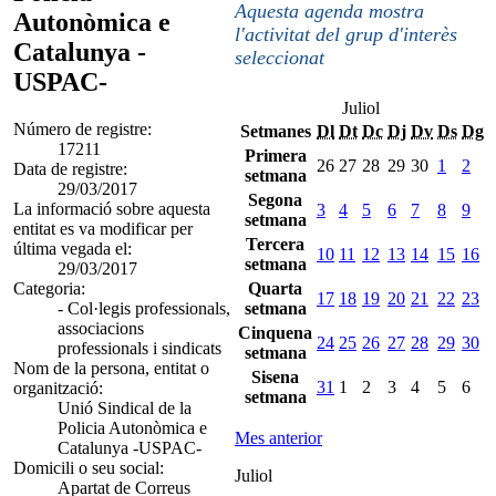
Aquesta agenda mostra
Autonòmica e
l'activitat del grup d'interès
Catalunya -
seleccionat
USPAC-
Juliol
Número de registre:
Setmanes
Dl
Dt
Dc
Dj
Dv
Ds
Dg
17211
Primera
26
27
28
29
30
1
2
Data de registre:
setmana
29/03/2017
Segona
La informació sobre aquesta
3
4
5
6
7
8
9
setmana
entitat es va modificar per
Tercera
última vegada el:
10
11
12
13
14
15
16
setmana
29/03/2017
Categoria:
Quarta
17
18
19
20
21
22
23
- Col·legis professionals,
setmana
associacions
Cinquena
24
25
26
27
28
29
30
professionals i sindicats
setmana
Nom de la persona, entitat o
Sisena
31
1
2
3
4
5
6
organització:
setmana
Unió Sindical de la
Policia Autonòmica e
Mes anterior
Catalunya -USPAC-
Domicili o seu social:
Juliol
Apartat de Correus