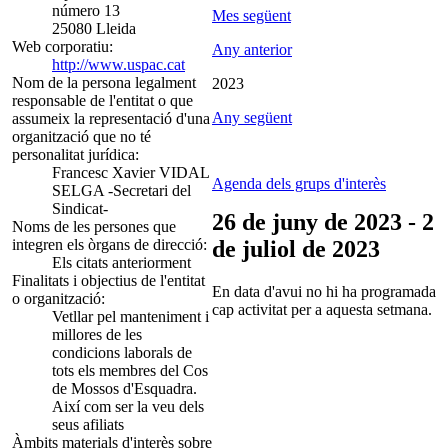
número 13
Mes següent
25080 Lleida
Web corporatiu:
Any anterior
http://www.uspac.cat
Nom de la persona legalment
2023
responsable de l'entitat o que
Any següent
assumeix la representació d'una
organització que no té
personalitat jurídica:
Francesc Xavier VIDAL
Agenda dels grups d'interès
SELGA -Secretari del
Sindicat-
26 de juny de 2023 - 2
Noms de les persones que
integren els òrgans de direcció:
de juliol de 2023
Els citats anteriorment
Finalitats i objectius de l'entitat
En data d'avui no hi ha programada
o organització:
cap activitat per a aquesta setmana.
Vetllar pel manteniment i
millores de les
condicions laborals de
tots els membres del Cos
de Mossos d'Esquadra.
Així com ser la veu dels
seus afiliats
Àmbits materials d'interès sobre