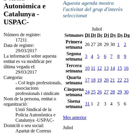
Aquesta agenda mostra
Autonòmica e
l'activitat del grup d'interès
Catalunya -
seleccionat
USPAC-
Juliol
Número de registre:
Setmanes
Dl
Dt
Dc
Dj
Dv
Ds
Dg
17211
Primera
26
27
28
29
30
1
2
Data de registre:
setmana
29/03/2017
Segona
La informació sobre aquesta
3
4
5
6
7
8
9
setmana
entitat es va modificar per
Tercera
última vegada el:
10
11
12
13
14
15
16
setmana
29/03/2017
Categoria:
Quarta
17
18
19
20
21
22
23
- Col·legis professionals,
setmana
associacions
Cinquena
24
25
26
27
28
29
30
professionals i sindicats
setmana
Nom de la persona, entitat o
Sisena
31
1
2
3
4
5
6
organització:
setmana
Unió Sindical de la
Policia Autonòmica e
Mes anterior
Catalunya -USPAC-
Domicili o seu social:
Juliol
Apartat de Correus