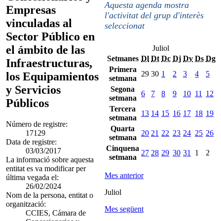
Aquesta agenda mostra
Empresas
l'activitat del grup d'interès
vinculadas al
seleccionat
Sector Público en
el ámbito de las
Juliol
Setmanes
Dl
Dt
Dc
Dj
Dv
Ds
Dg
Infraestructuras,
Primera
29
30
1
2
3
4
5
los Equipamientos
setmana
y Servicios
Segona
6
7
8
9
10
11
12
setmana
Públicos
Tercera
13
14
15
16
17
18
19
setmana
Número de registre:
Quarta
17129
20
21
22
23
24
25
26
setmana
Data de registre:
Cinquena
03/03/2017
27
28
29
30
31
1
2
setmana
La informació sobre aquesta
entitat es va modificar per
Mes anterior
última vegada el:
26/02/2024
Juliol
Nom de la persona, entitat o
organització:
Mes següent
CCIES, Cámara de