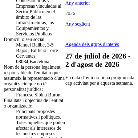
Concesionarios y
Any anterior
Empresas vinculadas al
Sector Público en el
2026
ámbito de las
Infraestructuras, los
Any següent
Equipamientos y
Servicios Públicos
Domicili o seu social:
Agenda dels grups d'interès
Manuel Ballbe, 3-5
Bajos , Edificio Torre
27 de juliol de 2026 -
Cervantes
08034 Barcelona
2 d'agost de 2026
Nom de la persona legalment
responsable de l'entitat o que
En data d'avui no hi ha programada
assumeix la representació d'una
cap activitat per a aquesta setmana.
organització que no té
personalitat jurídica:
Francesc Sibina Buron
Finalitats i objectius de l'entitat
o organització:
Principals propostes
normatives i polítiques.
Totes aquelles que poden
afectar als interessos de
les nostres empreses