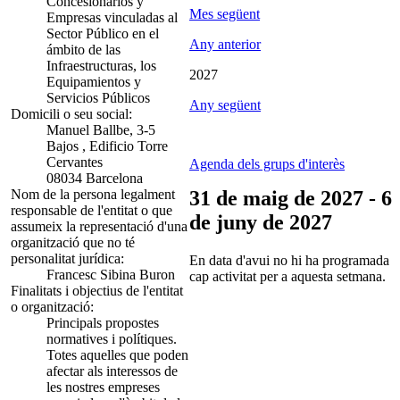
Concesionarios y
Mes següent
Empresas vinculadas al
Sector Público en el
Any anterior
ámbito de las
Infraestructuras, los
2027
Equipamientos y
Servicios Públicos
Any següent
Domicili o seu social:
Manuel Ballbe, 3-5
Bajos , Edificio Torre
Cervantes
Agenda dels grups d'interès
08034 Barcelona
Nom de la persona legalment
31 de maig de 2027 - 6
responsable de l'entitat o que
de juny de 2027
assumeix la representació d'una
organització que no té
personalitat jurídica:
En data d'avui no hi ha programada
Francesc Sibina Buron
cap activitat per a aquesta setmana.
Finalitats i objectius de l'entitat
o organització:
Principals propostes
normatives i polítiques.
Totes aquelles que poden
afectar als interessos de
les nostres empreses