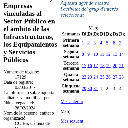
Aquesta agenda mostra
Empresas
l'activitat del grup d'interès
vinculadas al
seleccionat
Sector Público en
el ámbito de las
Març
Setmanes
Dl
Dt
Dc
Dj
Dv
Ds
Dg
Infraestructuras,
Primera
1
2
3
4
5
6
7
los Equipamientos
setmana
y Servicios
Segona
8
9
10
11
12
13
14
setmana
Públicos
Tercera
15
16
17
18
19
20
21
setmana
Número de registre:
Quarta
17129
22
23
24
25
26
27
28
setmana
Data de registre:
Cinquena
03/03/2017
29
30
31
1
2
3
4
setmana
La informació sobre aquesta
entitat es va modificar per
Mes anterior
última vegada el:
26/02/2024
Març
Nom de la persona, entitat o
organització:
Mes següent
CCIES, Cámara de