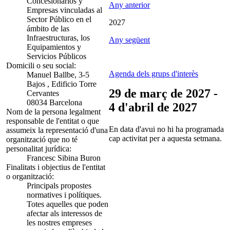
Concesionarios y
Any anterior
Empresas vinculadas al
Sector Público en el
2027
ámbito de las
Infraestructuras, los
Any següent
Equipamientos y
Servicios Públicos
Domicili o seu social:
Agenda dels grups d'interès
Manuel Ballbe, 3-5
Bajos , Edificio Torre
29 de març de 2027 -
Cervantes
08034 Barcelona
4 d'abril de 2027
Nom de la persona legalment
responsable de l'entitat o que
En data d'avui no hi ha programada
assumeix la representació d'una
cap activitat per a aquesta setmana.
organització que no té
personalitat jurídica:
Francesc Sibina Buron
Finalitats i objectius de l'entitat
o organització:
Principals propostes
normatives i polítiques.
Totes aquelles que poden
afectar als interessos de
les nostres empreses