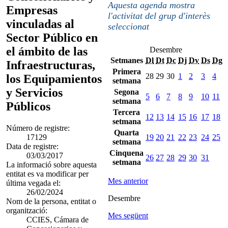
Aquesta agenda mostra
Empresas
l'activitat del grup d'interès
vinculadas al
seleccionat
Sector Público en
el ámbito de las
Desembre
Setmanes
Dl
Dt
Dc
Dj
Dv
Ds
Dg
Infraestructuras,
Primera
28
29
30
1
2
3
4
los Equipamientos
setmana
y Servicios
Segona
5
6
7
8
9
10
11
setmana
Públicos
Tercera
12
13
14
15
16
17
18
setmana
Número de registre:
Quarta
17129
19
20
21
22
23
24
25
setmana
Data de registre:
Cinquena
03/03/2017
26
27
28
29
30
31
setmana
La informació sobre aquesta
entitat es va modificar per
Mes anterior
última vegada el:
26/02/2024
Desembre
Nom de la persona, entitat o
organització:
Mes següent
CCIES, Cámara de