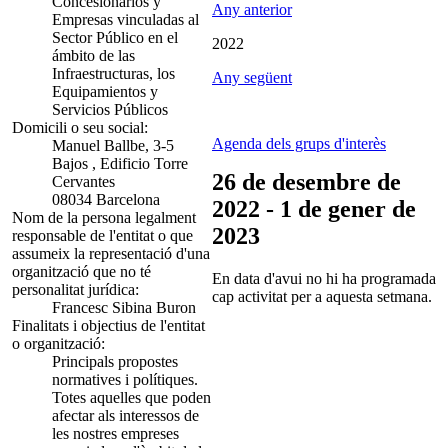
Concesionarios y
Any anterior
Empresas vinculadas al
Sector Público en el
2022
ámbito de las
Infraestructuras, los
Any següent
Equipamientos y
Servicios Públicos
Domicili o seu social:
Agenda dels grups d'interès
Manuel Ballbe, 3-5
Bajos , Edificio Torre
26 de desembre de
Cervantes
08034 Barcelona
2022 - 1 de gener de
Nom de la persona legalment
2023
responsable de l'entitat o que
assumeix la representació d'una
organització que no té
En data d'avui no hi ha programada
personalitat jurídica:
cap activitat per a aquesta setmana.
Francesc Sibina Buron
Finalitats i objectius de l'entitat
o organització:
Principals propostes
normatives i polítiques.
Totes aquelles que poden
afectar als interessos de
les nostres empreses