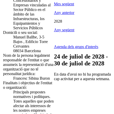
Concesionarios y
Mes següent
Empresas vinculadas al
Sector Público en el
Any anterior
ámbito de las
Infraestructuras, los
2028
Equipamientos y
Servicios Públicos
Any següent
Domicili o seu social:
Manuel Ballbe, 3-5
Bajos , Edificio Torre
Cervantes
Agenda dels grups d'interès
08034 Barcelona
Nom de la persona legalment
24 de juliol de 2028 -
responsable de l'entitat o que
30 de juliol de 2028
assumeix la representació d'una
organització que no té
personalitat jurídica:
En data d'avui no hi ha programada
Francesc Sibina Buron
cap activitat per a aquesta setmana.
Finalitats i objectius de l'entitat
o organització:
Principals propostes
normatives i polítiques.
Totes aquelles que poden
afectar als interessos de
les nostres empreses