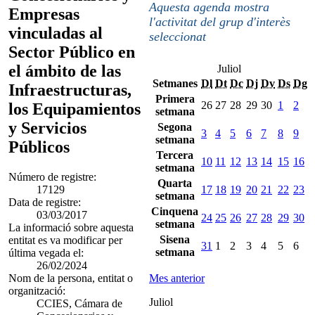
Aquesta agenda mostra
Empresas
l'activitat del grup d'interès
vinculadas al
seleccionat
Sector Público en
el ámbito de las
Juliol
Setmanes
Dl
Dt
Dc
Dj
Dv
Ds
Dg
Infraestructuras,
Primera
26
27
28
29
30
1
2
los Equipamientos
setmana
y Servicios
Segona
3
4
5
6
7
8
9
setmana
Públicos
Tercera
10
11
12
13
14
15
16
setmana
Número de registre:
Quarta
17129
17
18
19
20
21
22
23
setmana
Data de registre:
Cinquena
03/03/2017
24
25
26
27
28
29
30
setmana
La informació sobre aquesta
Sisena
entitat es va modificar per
31
1
2
3
4
5
6
setmana
última vegada el:
26/02/2024
Nom de la persona, entitat o
Mes anterior
organització:
Juliol
CCIES, Cámara de