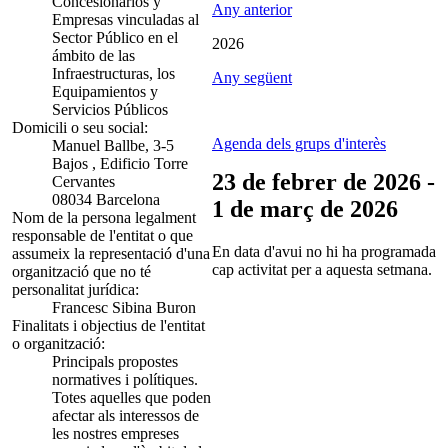
Concesionarios y
Any anterior
Empresas vinculadas al
Sector Público en el
2026
ámbito de las
Infraestructuras, los
Any següent
Equipamientos y
Servicios Públicos
Domicili o seu social:
Agenda dels grups d'interès
Manuel Ballbe, 3-5
Bajos , Edificio Torre
23 de febrer de 2026 -
Cervantes
08034 Barcelona
1 de març de 2026
Nom de la persona legalment
responsable de l'entitat o que
En data d'avui no hi ha programada
assumeix la representació d'una
cap activitat per a aquesta setmana.
organització que no té
personalitat jurídica:
Francesc Sibina Buron
Finalitats i objectius de l'entitat
o organització:
Principals propostes
normatives i polítiques.
Totes aquelles que poden
afectar als interessos de
les nostres empreses