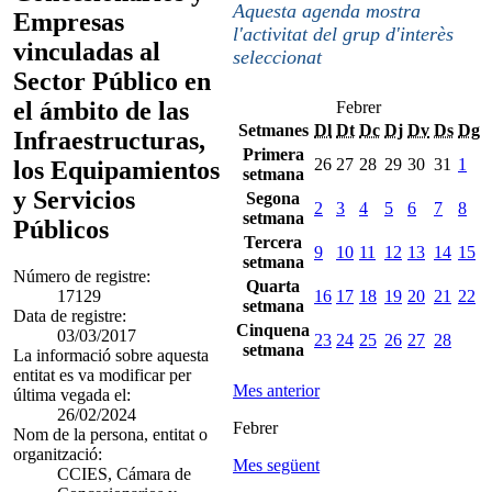
Aquesta agenda mostra
Empresas
l'activitat del grup d'interès
vinculadas al
seleccionat
Sector Público en
el ámbito de las
Febrer
Setmanes
Dl
Dt
Dc
Dj
Dv
Ds
Dg
Infraestructuras,
Primera
26
27
28
29
30
31
1
los Equipamientos
setmana
y Servicios
Segona
2
3
4
5
6
7
8
setmana
Públicos
Tercera
9
10
11
12
13
14
15
setmana
Número de registre:
Quarta
17129
16
17
18
19
20
21
22
setmana
Data de registre:
Cinquena
03/03/2017
23
24
25
26
27
28
setmana
La informació sobre aquesta
entitat es va modificar per
Mes anterior
última vegada el:
26/02/2024
Febrer
Nom de la persona, entitat o
organització:
Mes següent
CCIES, Cámara de