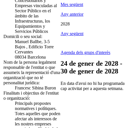
Concesionarios y
Mes següent
Empresas vinculadas al
Sector Público en el
Any anterior
ámbito de las
Infraestructuras, los
2028
Equipamientos y
Servicios Públicos
Any següent
Domicili o seu social:
Manuel Ballbe, 3-5
Bajos , Edificio Torre
Cervantes
Agenda dels grups d'interès
08034 Barcelona
Nom de la persona legalment
24 de gener de 2028 -
responsable de l'entitat o que
30 de gener de 2028
assumeix la representació d'una
organització que no té
personalitat jurídica:
En data d'avui no hi ha programada
Francesc Sibina Buron
cap activitat per a aquesta setmana.
Finalitats i objectius de l'entitat
o organització:
Principals propostes
normatives i polítiques.
Totes aquelles que poden
afectar als interessos de
les nostres empreses