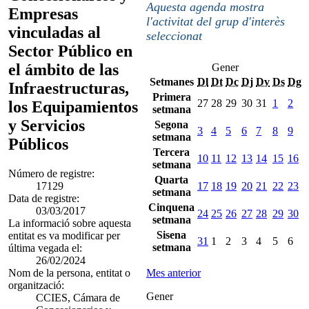
Aquesta agenda mostra
Empresas
l'activitat del grup d'interès
vinculadas al
seleccionat
Sector Público en
el ámbito de las
Gener
Setmanes
Dl
Dt
Dc
Dj
Dv
Ds
Dg
Infraestructuras,
Primera
27
28
29
30
31
1
2
los Equipamientos
setmana
y Servicios
Segona
3
4
5
6
7
8
9
setmana
Públicos
Tercera
10
11
12
13
14
15
16
setmana
Número de registre:
Quarta
17129
17
18
19
20
21
22
23
setmana
Data de registre:
Cinquena
03/03/2017
24
25
26
27
28
29
30
setmana
La informació sobre aquesta
Sisena
entitat es va modificar per
31
1
2
3
4
5
6
setmana
última vegada el:
26/02/2024
Nom de la persona, entitat o
Mes anterior
organització:
Gener
CCIES, Cámara de