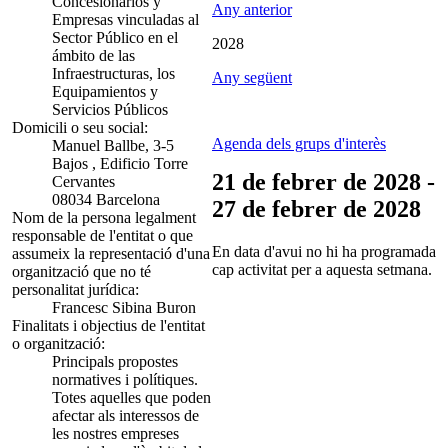
Concesionarios y
Any anterior
Empresas vinculadas al
Sector Público en el
2028
ámbito de las
Infraestructuras, los
Any següent
Equipamientos y
Servicios Públicos
Domicili o seu social:
Agenda dels grups d'interès
Manuel Ballbe, 3-5
Bajos , Edificio Torre
21 de febrer de 2028 -
Cervantes
08034 Barcelona
27 de febrer de 2028
Nom de la persona legalment
responsable de l'entitat o que
En data d'avui no hi ha programada
assumeix la representació d'una
cap activitat per a aquesta setmana.
organització que no té
personalitat jurídica:
Francesc Sibina Buron
Finalitats i objectius de l'entitat
o organització:
Principals propostes
normatives i polítiques.
Totes aquelles que poden
afectar als interessos de
les nostres empreses