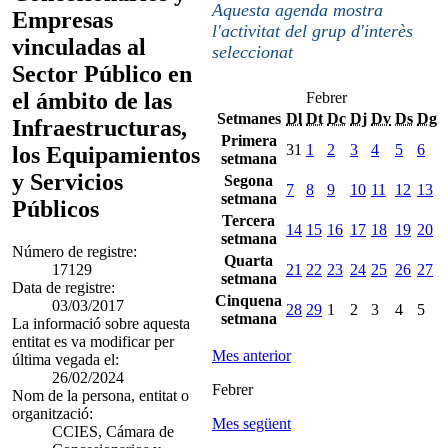
Aquesta agenda mostra
Empresas
l'activitat del grup d'interès
vinculadas al
seleccionat
Sector Público en
el ámbito de las
Febrer
Setmanes
Dl
Dt
Dc
Dj
Dv
Ds
Dg
Infraestructuras,
Primera
31
1
2
3
4
5
6
los Equipamientos
setmana
y Servicios
Segona
7
8
9
10
11
12
13
setmana
Públicos
Tercera
14
15
16
17
18
19
20
setmana
Número de registre:
Quarta
17129
21
22
23
24
25
26
27
setmana
Data de registre:
Cinquena
03/03/2017
28
29
1
2
3
4
5
setmana
La informació sobre aquesta
entitat es va modificar per
Mes anterior
última vegada el:
26/02/2024
Febrer
Nom de la persona, entitat o
organització:
Mes següent
CCIES, Cámara de