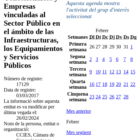
Aquesta agenda mostra
Empresas
l'activitat del grup d'interès
vinculadas al
seleccionat
Sector Público en
el ámbito de las
Febrer
Setmanes
Dl
Dt
Dc
Dj
Dv
Ds
Dg
Infraestructuras,
Primera
26
27
28
29
30
31
1
los Equipamientos
setmana
y Servicios
Segona
2
3
4
5
6
7
8
setmana
Públicos
Tercera
9
10
11
12
13
14
15
setmana
Número de registre:
Quarta
17129
16
17
18
19
20
21
22
setmana
Data de registre:
Cinquena
03/03/2017
23
24
25
26
27
28
setmana
La informació sobre aquesta
entitat es va modificar per
Mes anterior
última vegada el:
26/02/2024
Febrer
Nom de la persona, entitat o
organització:
Mes següent
CCIES, Cámara de