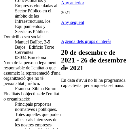
Concesionarios y
Any anterior
Empresas vinculadas al
Sector Público en el
2021
ámbito de las
Infraestructuras, los
Any següent
Equipamientos y
Servicios Públicos
Domicili o seu social:
Agenda dels grups d'interès
Manuel Ballbe, 3-5
Bajos , Edificio Torre
20 de desembre de
Cervantes
08034 Barcelona
2021 - 26 de desembre
Nom de la persona legalment
de 2021
responsable de l'entitat o que
assumeix la representació d'una
organització que no té
En data d'avui no hi ha programada
personalitat jurídica:
cap activitat per a aquesta setmana.
Francesc Sibina Buron
Finalitats i objectius de l'entitat
o organització:
Principals propostes
normatives i polítiques.
Totes aquelles que poden
afectar als interessos de
les nostres empreses