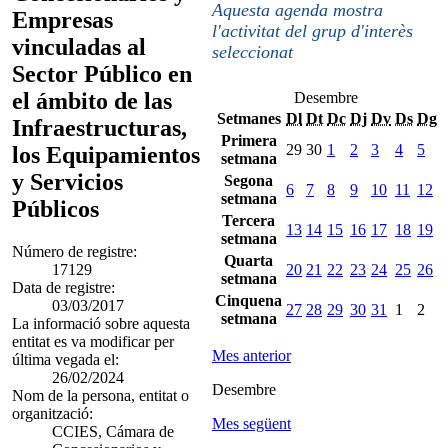
Aquesta agenda mostra
Empresas
l'activitat del grup d'interès
vinculadas al
seleccionat
Sector Público en
el ámbito de las
Desembre
Setmanes
Dl
Dt
Dc
Dj
Dv
Ds
Dg
Infraestructuras,
Primera
29
30
1
2
3
4
5
los Equipamientos
setmana
y Servicios
Segona
6
7
8
9
10
11
12
setmana
Públicos
Tercera
13
14
15
16
17
18
19
setmana
Número de registre:
Quarta
17129
20
21
22
23
24
25
26
setmana
Data de registre:
Cinquena
03/03/2017
27
28
29
30
31
1
2
setmana
La informació sobre aquesta
entitat es va modificar per
Mes anterior
última vegada el:
26/02/2024
Desembre
Nom de la persona, entitat o
organització:
Mes següent
CCIES, Cámara de