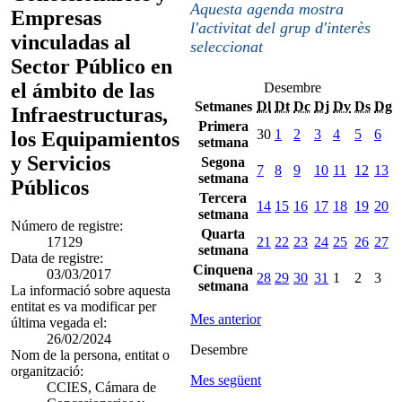
Aquesta agenda mostra
Empresas
l'activitat del grup d'interès
vinculadas al
seleccionat
Sector Público en
el ámbito de las
Desembre
Setmanes
Dl
Dt
Dc
Dj
Dv
Ds
Dg
Infraestructuras,
Primera
30
1
2
3
4
5
6
los Equipamientos
setmana
y Servicios
Segona
7
8
9
10
11
12
13
setmana
Públicos
Tercera
14
15
16
17
18
19
20
setmana
Número de registre:
Quarta
17129
21
22
23
24
25
26
27
setmana
Data de registre:
Cinquena
03/03/2017
28
29
30
31
1
2
3
setmana
La informació sobre aquesta
entitat es va modificar per
Mes anterior
última vegada el:
26/02/2024
Desembre
Nom de la persona, entitat o
organització:
Mes següent
CCIES, Cámara de