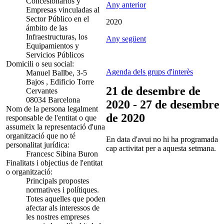
Concesionarios y
Any anterior
Empresas vinculadas al
Sector Público en el
2020
ámbito de las
Infraestructuras, los
Any següent
Equipamientos y
Servicios Públicos
Domicili o seu social:
Agenda dels grups d'interès
Manuel Ballbe, 3-5
Bajos , Edificio Torre
21 de desembre de
Cervantes
08034 Barcelona
2020 - 27 de desembre
Nom de la persona legalment
de 2020
responsable de l'entitat o que
assumeix la representació d'una
organització que no té
En data d'avui no hi ha programada
personalitat jurídica:
cap activitat per a aquesta setmana.
Francesc Sibina Buron
Finalitats i objectius de l'entitat
o organització:
Principals propostes
normatives i polítiques.
Totes aquelles que poden
afectar als interessos de
les nostres empreses