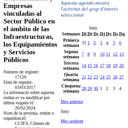
Aquesta agenda mostra
Empresas
l'activitat del grup d'interès
vinculadas al
seleccionat
Sector Público en
el ámbito de las
Juny
Setmanes
Dl
Dt
Dc
Dj
Dv
Ds
Dg
Infraestructuras,
Primera
31
1
2
3
4
5
6
los Equipamientos
setmana
y Servicios
Segona
7
8
9
10
11
12
13
setmana
Públicos
Tercera
14
15
16
17
18
19
20
setmana
Número de registre:
Quarta
17129
21
22
23
24
25
26
27
setmana
Data de registre:
Cinquena
03/03/2017
28
29
30
1
2
3
4
setmana
La informació sobre aquesta
entitat es va modificar per
Mes anterior
última vegada el:
26/02/2024
Juny
Nom de la persona, entitat o
organització:
Mes següent
CCIES, Cámara de