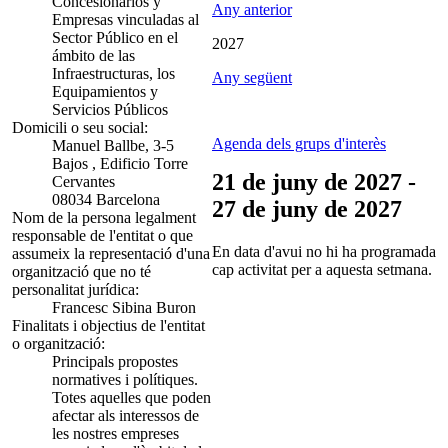
Concesionarios y
Any anterior
Empresas vinculadas al
Sector Público en el
2027
ámbito de las
Infraestructuras, los
Any següent
Equipamientos y
Servicios Públicos
Domicili o seu social:
Agenda dels grups d'interès
Manuel Ballbe, 3-5
Bajos , Edificio Torre
21 de juny de 2027 -
Cervantes
08034 Barcelona
27 de juny de 2027
Nom de la persona legalment
responsable de l'entitat o que
En data d'avui no hi ha programada
assumeix la representació d'una
cap activitat per a aquesta setmana.
organització que no té
personalitat jurídica:
Francesc Sibina Buron
Finalitats i objectius de l'entitat
o organització:
Principals propostes
normatives i polítiques.
Totes aquelles que poden
afectar als interessos de
les nostres empreses