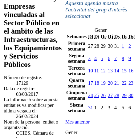
Aquesta agenda mostra
Empresas
l'activitat del grup d'interès
vinculadas al
seleccionat
Sector Público en
el ámbito de las
Gener
Setmanes
Dl
Dt
Dc
Dj
Dv
Ds
Dg
Infraestructuras,
Primera
27
28
29
30
31
1
2
los Equipamientos
setmana
y Servicios
Segona
3
4
5
6
7
8
9
setmana
Públicos
Tercera
10
11
12
13
14
15
16
setmana
Número de registre:
Quarta
17129
17
18
19
20
21
22
23
setmana
Data de registre:
Cinquena
03/03/2017
24
25
26
27
28
29
30
setmana
La informació sobre aquesta
Sisena
entitat es va modificar per
31
1
2
3
4
5
6
setmana
última vegada el:
26/02/2024
Nom de la persona, entitat o
Mes anterior
organització:
Gener
CCIES, Cámara de