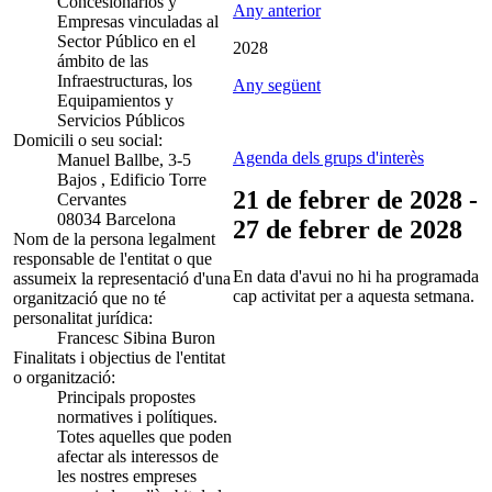
Concesionarios y
Any anterior
Empresas vinculadas al
Sector Público en el
2028
ámbito de las
Infraestructuras, los
Any següent
Equipamientos y
Servicios Públicos
Domicili o seu social:
Agenda dels grups d'interès
Manuel Ballbe, 3-5
Bajos , Edificio Torre
21 de febrer de 2028 -
Cervantes
08034 Barcelona
27 de febrer de 2028
Nom de la persona legalment
responsable de l'entitat o que
En data d'avui no hi ha programada
assumeix la representació d'una
cap activitat per a aquesta setmana.
organització que no té
personalitat jurídica:
Francesc Sibina Buron
Finalitats i objectius de l'entitat
o organització:
Principals propostes
normatives i polítiques.
Totes aquelles que poden
afectar als interessos de
les nostres empreses