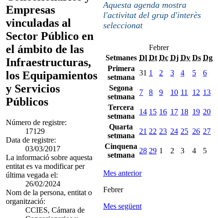
Aquesta agenda mostra
Empresas
l'activitat del grup d'interès
vinculadas al
seleccionat
Sector Público en
el ámbito de las
Febrer
Setmanes
Dl
Dt
Dc
Dj
Dv
Ds
Dg
Infraestructuras,
Primera
31
1
2
3
4
5
6
los Equipamientos
setmana
y Servicios
Segona
7
8
9
10
11
12
13
setmana
Públicos
Tercera
14
15
16
17
18
19
20
setmana
Número de registre:
Quarta
17129
21
22
23
24
25
26
27
setmana
Data de registre:
Cinquena
03/03/2017
28
29
1
2
3
4
5
setmana
La informació sobre aquesta
entitat es va modificar per
Mes anterior
última vegada el:
26/02/2024
Febrer
Nom de la persona, entitat o
organització:
Mes següent
CCIES, Cámara de