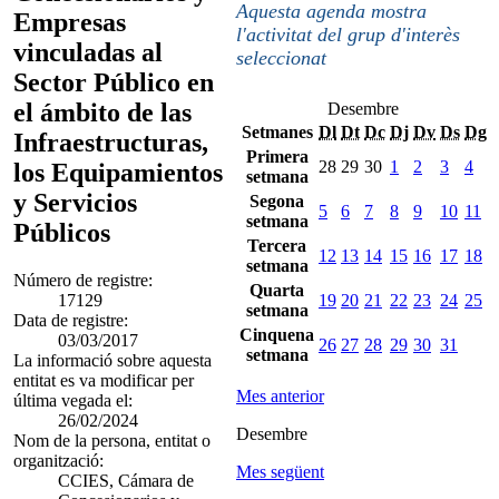
Aquesta agenda mostra
Empresas
l'activitat del grup d'interès
vinculadas al
seleccionat
Sector Público en
el ámbito de las
Desembre
Setmanes
Dl
Dt
Dc
Dj
Dv
Ds
Dg
Infraestructuras,
Primera
28
29
30
1
2
3
4
los Equipamientos
setmana
y Servicios
Segona
5
6
7
8
9
10
11
setmana
Públicos
Tercera
12
13
14
15
16
17
18
setmana
Número de registre:
Quarta
17129
19
20
21
22
23
24
25
setmana
Data de registre:
Cinquena
03/03/2017
26
27
28
29
30
31
setmana
La informació sobre aquesta
entitat es va modificar per
Mes anterior
última vegada el:
26/02/2024
Desembre
Nom de la persona, entitat o
organització:
Mes següent
CCIES, Cámara de