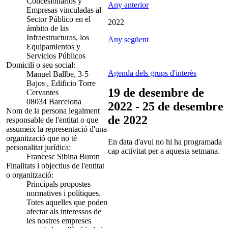
Concesionarios y
Any anterior
Empresas vinculadas al
Sector Público en el
2022
ámbito de las
Infraestructuras, los
Any següent
Equipamientos y
Servicios Públicos
Domicili o seu social:
Agenda dels grups d'interès
Manuel Ballbe, 3-5
Bajos , Edificio Torre
19 de desembre de
Cervantes
08034 Barcelona
2022 - 25 de desembre
Nom de la persona legalment
de 2022
responsable de l'entitat o que
assumeix la representació d'una
organització que no té
En data d'avui no hi ha programada
personalitat jurídica:
cap activitat per a aquesta setmana.
Francesc Sibina Buron
Finalitats i objectius de l'entitat
o organització:
Principals propostes
normatives i polítiques.
Totes aquelles que poden
afectar als interessos de
les nostres empreses