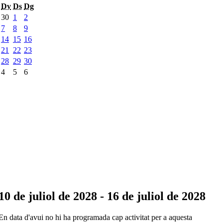
Dv
Ds
Dg
30
1
2
7
8
9
14
15
16
21
22
23
28
29
30
4
5
6
10 de juliol de 2028 - 16 de juliol de 2028
En data d'avui no hi ha programada cap activitat per a aquesta