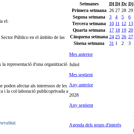
Setmanes
Dl
Dt
Dc
Dj
Primera setmana
26
27
28
29
Segona setmana
3
4
5
6
a el:
Tercera setmana
10
11
12
13
Quarta setmana
17
18
19
20
Cinquena setmana
24
25
26
27
ector Público en el ámbito de las
Sisena setmana
31
1
2
3
Mes anterior
 la representació d'una organització
Juliol
Mes següent
Any anterior
e poden afectar als interessos de les
ca i la col·laboració publicoprivada a
2028
Any següent
neralitat.
Agenda dels grups d'interès