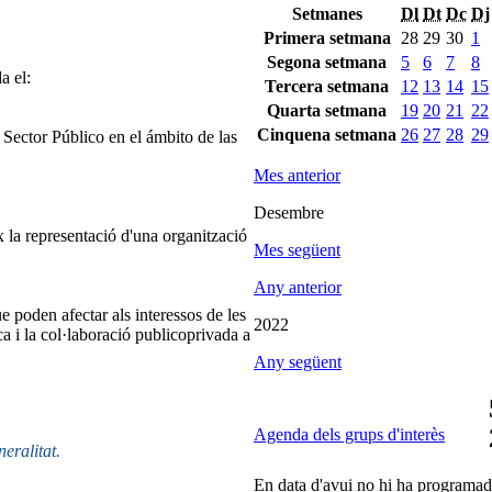
Setmanes
Dl
Dt
Dc
Dj
Primera setmana
28
29
30
1
Segona setmana
5
6
7
8
a el:
Tercera setmana
12
13
14
15
Quarta setmana
19
20
21
22
Cinquena setmana
26
27
28
29
ector Público en el ámbito de las
Mes anterior
Desembre
 la representació d'una organització
Mes següent
Any anterior
e poden afectar als interessos de les
2022
ca i la col·laboració publicoprivada a
Any següent
Agenda dels grups d'interès
neralitat.
En data d'avui no hi ha programada