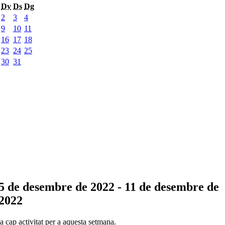
Dv
Ds
Dg
2
3
4
9
10
11
16
17
18
23
24
25
30
31
5 de desembre de 2022 - 11 de desembre de
2022
 cap activitat per a aquesta setmana.