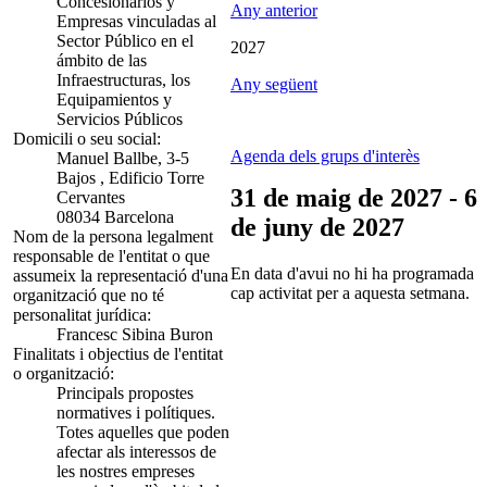
Concesionarios y
Any anterior
Empresas vinculadas al
Sector Público en el
2027
ámbito de las
Infraestructuras, los
Any següent
Equipamientos y
Servicios Públicos
Domicili o seu social:
Agenda dels grups d'interès
Manuel Ballbe, 3-5
Bajos , Edificio Torre
31 de maig de 2027 - 6
Cervantes
08034 Barcelona
de juny de 2027
Nom de la persona legalment
responsable de l'entitat o que
En data d'avui no hi ha programada
assumeix la representació d'una
cap activitat per a aquesta setmana.
organització que no té
personalitat jurídica:
Francesc Sibina Buron
Finalitats i objectius de l'entitat
o organització:
Principals propostes
normatives i polítiques.
Totes aquelles que poden
afectar als interessos de
les nostres empreses