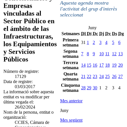
Aquesta agenda mostra
Empresas
l'activitat del grup d'interès
vinculadas al
seleccionat
Sector Público en
el ámbito de las
Juny
Setmanes
Dl
Dt
Dc
Dj
Dv
Ds
Dg
Infraestructuras,
Primera
31
1
2
3
4
5
6
los Equipamientos
setmana
y Servicios
Segona
7
8
9
10
11
12
13
setmana
Públicos
Tercera
14
15
16
17
18
19
20
setmana
Número de registre:
Quarta
17129
21
22
23
24
25
26
27
setmana
Data de registre:
Cinquena
03/03/2017
28
29
30
1
2
3
4
setmana
La informació sobre aquesta
entitat es va modificar per
Mes anterior
última vegada el:
26/02/2024
Juny
Nom de la persona, entitat o
organització:
Mes següent
CCIES, Cámara de