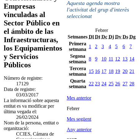
Aquesta agenda mostra
Empresas
l'activitat del grup d'interès
vinculadas al
seleccionat
Sector Público en
el ámbito de las
Febrer
Setmanes
Dl
Dt
Dc
Dj
Dv
Ds
Dg
Infraestructuras,
Primera
1
2
3
4
5
6
7
los Equipamientos
setmana
y Servicios
Segona
8
9
10
11
12
13
14
setmana
Públicos
Tercera
15
16
17
18
19
20
21
setmana
Número de registre:
Quarta
17129
22
23
24
25
26
27
28
setmana
Data de registre:
03/03/2017
Mes anterior
La informació sobre aquesta
entitat es va modificar per
Febrer
última vegada el:
26/02/2024
Mes següent
Nom de la persona, entitat o
organització:
Any anterior
CCIES, Cámara de