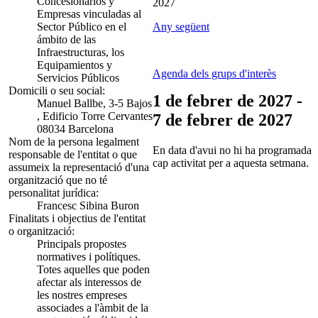
Concesionarios y
2027
Empresas vinculadas al
Sector Público en el
Any següent
ámbito de las
Infraestructuras, los
Equipamientos y
Agenda dels grups d'interès
Servicios Públicos
Domicili o seu social:
1 de febrer de 2027 -
Manuel Ballbe, 3-5 Bajos
, Edificio Torre Cervantes
7 de febrer de 2027
08034 Barcelona
Nom de la persona legalment
En data d'avui no hi ha programada
responsable de l'entitat o que
cap activitat per a aquesta setmana.
assumeix la representació d'una
organització que no té
personalitat jurídica:
Francesc Sibina Buron
Finalitats i objectius de l'entitat
o organització:
Principals propostes
normatives i polítiques.
Totes aquelles que poden
afectar als interessos de
les nostres empreses
associades a l'àmbit de la