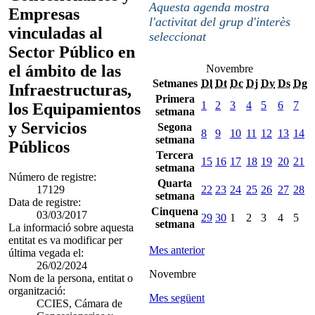
Aquesta agenda mostra
Empresas
l'activitat del grup d'interès
vinculadas al
seleccionat
Sector Público en
el ámbito de las
Novembre
Setmanes
Dl
Dt
Dc
Dj
Dv
Ds
Dg
Infraestructuras,
Primera
1
2
3
4
5
6
7
los Equipamientos
setmana
y Servicios
Segona
8
9
10
11
12
13
14
setmana
Públicos
Tercera
15
16
17
18
19
20
21
setmana
Número de registre:
Quarta
17129
22
23
24
25
26
27
28
setmana
Data de registre:
Cinquena
03/03/2017
29
30
1
2
3
4
5
setmana
La informació sobre aquesta
entitat es va modificar per
Mes anterior
última vegada el:
26/02/2024
Novembre
Nom de la persona, entitat o
organització:
Mes següent
CCIES, Cámara de