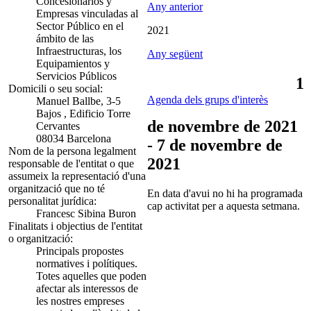
Concesionarios y
Any anterior
Empresas vinculadas al
Sector Público en el
2021
ámbito de las
Infraestructuras, los
Any següent
Equipamientos y
Servicios Públicos
1
Domicili o seu social:
Agenda dels grups d'interès
Manuel Ballbe, 3-5
Bajos , Edificio Torre
de novembre de 2021
Cervantes
08034 Barcelona
- 7 de novembre de
Nom de la persona legalment
2021
responsable de l'entitat o que
assumeix la representació d'una
organització que no té
En data d'avui no hi ha programada
personalitat jurídica:
cap activitat per a aquesta setmana.
Francesc Sibina Buron
Finalitats i objectius de l'entitat
o organització:
Principals propostes
normatives i polítiques.
Totes aquelles que poden
afectar als interessos de
les nostres empreses