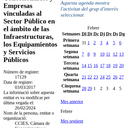
Aquesta agenda mostra
Empresas
l'activitat del grup d'interès
vinculadas al
seleccionat
Sector Público en
el ámbito de las
Febrer
Setmanes
Dl
Dt
Dc
Dj
Dv
Ds
Dg
Infraestructuras,
Primera
31
1
2
3
4
5
6
los Equipamientos
setmana
y Servicios
Segona
7
8
9
10
11
12
13
setmana
Públicos
Tercera
14
15
16
17
18
19
20
setmana
Número de registre:
Quarta
17129
21
22
23
24
25
26
27
setmana
Data de registre:
Cinquena
03/03/2017
28
29
1
2
3
4
5
setmana
La informació sobre aquesta
entitat es va modificar per
Mes anterior
última vegada el:
26/02/2024
Febrer
Nom de la persona, entitat o
organització:
Mes següent
CCIES, Cámara de