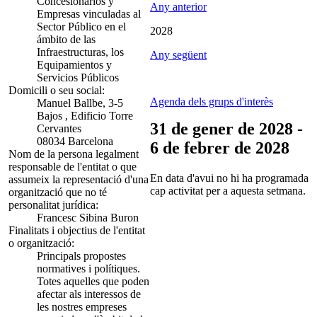
Concesionarios y
Any anterior
Empresas vinculadas al
Sector Público en el
2028
ámbito de las
Infraestructuras, los
Any següent
Equipamientos y
Servicios Públicos
Domicili o seu social:
Agenda dels grups d'interès
Manuel Ballbe, 3-5
Bajos , Edificio Torre
31 de gener de 2028 -
Cervantes
08034 Barcelona
6 de febrer de 2028
Nom de la persona legalment
responsable de l'entitat o que
En data d'avui no hi ha programada
assumeix la representació d'una
cap activitat per a aquesta setmana.
organització que no té
personalitat jurídica:
Francesc Sibina Buron
Finalitats i objectius de l'entitat
o organització:
Principals propostes
normatives i polítiques.
Totes aquelles que poden
afectar als interessos de
les nostres empreses