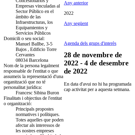
Concesionarios y
Any anterior
Empresas vinculadas al
Sector Público en el
2022
ámbito de las
Infraestructuras, los
Any següent
Equipamientos y
Servicios Públicos
Domicili o seu social:
Agenda dels grups d'interès
Manuel Ballbe, 3-5
Bajos , Edificio Torre
28 de novembre de
Cervantes
08034 Barcelona
2022 - 4 de desembre
Nom de la persona legalment
de 2022
responsable de l'entitat o que
assumeix la representació d'una
organització que no té
En data d'avui no hi ha programada
personalitat jurídica:
cap activitat per a aquesta setmana.
Francesc Sibina Buron
Finalitats i objectius de l'entitat
o organització:
Principals propostes
normatives i polítiques.
Totes aquelles que poden
afectar als interessos de
les nostres empreses