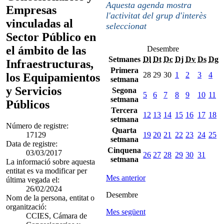
Aquesta agenda mostra
Empresas
l'activitat del grup d'interès
vinculadas al
seleccionat
Sector Público en
el ámbito de las
Desembre
Setmanes
Dl
Dt
Dc
Dj
Dv
Ds
Dg
Infraestructuras,
Primera
28
29
30
1
2
3
4
los Equipamientos
setmana
y Servicios
Segona
5
6
7
8
9
10
11
setmana
Públicos
Tercera
12
13
14
15
16
17
18
setmana
Número de registre:
Quarta
17129
19
20
21
22
23
24
25
setmana
Data de registre:
Cinquena
03/03/2017
26
27
28
29
30
31
setmana
La informació sobre aquesta
entitat es va modificar per
Mes anterior
última vegada el:
26/02/2024
Desembre
Nom de la persona, entitat o
organització:
Mes següent
CCIES, Cámara de