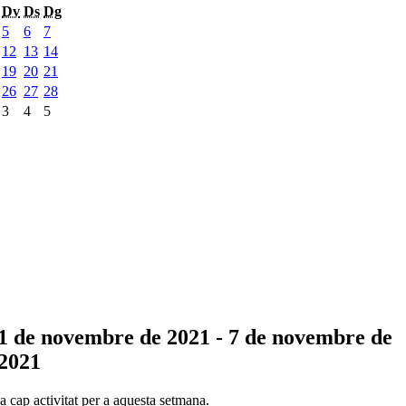
Dv
Ds
Dg
5
6
7
12
13
14
19
20
21
26
27
28
3
4
5
1 de novembre de 2021 - 7 de novembre de
2021
 cap activitat per a aquesta setmana.