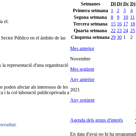
Setmanes
Dl
Dt
Dc
Dj
Primera setmana
1
2
3
4
Segona setmana
8
9
10
11
a el:
Tercera setmana
15
16
17
18
Quarta setmana
22
23
24
25
Cinquena setmana
29
30
1
2
ector Público en el ámbito de las
Mes anterior
Novembre
 la representació d'una organització
Mes següent
Any anterior
e poden afectar als interessos de les
2021
ca i la col·laboració publicoprivada a
Any següent
Agenda dels grups d'interès
neralitat.
En data d'avui no hi ha programada