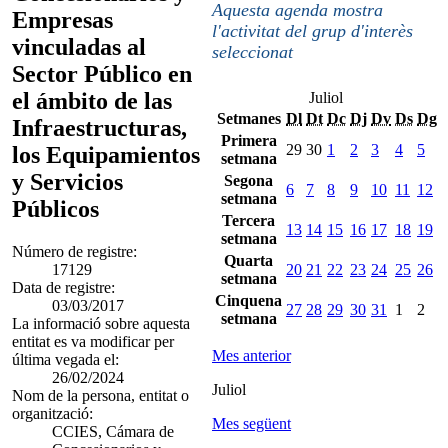
Aquesta agenda mostra
Empresas
l'activitat del grup d'interès
vinculadas al
seleccionat
Sector Público en
el ámbito de las
Juliol
Setmanes
Dl
Dt
Dc
Dj
Dv
Ds
Dg
Infraestructuras,
Primera
29
30
1
2
3
4
5
los Equipamientos
setmana
y Servicios
Segona
6
7
8
9
10
11
12
setmana
Públicos
Tercera
13
14
15
16
17
18
19
setmana
Número de registre:
Quarta
17129
20
21
22
23
24
25
26
setmana
Data de registre:
Cinquena
03/03/2017
27
28
29
30
31
1
2
setmana
La informació sobre aquesta
entitat es va modificar per
Mes anterior
última vegada el:
26/02/2024
Juliol
Nom de la persona, entitat o
organització:
Mes següent
CCIES, Cámara de