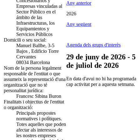
Concesionarios y
Any anterior
Empresas vinculadas al
Sector Público en el
2026
ámbito de las
Infraestructuras, los
Any següent
Equipamientos y
Servicios Públicos
Domicili o seu social:
Agenda dels grups d'interès
Manuel Ballbe, 3-5
Bajos , Edificio Torre
29 de juny de 2026 - 5
Cervantes
08034 Barcelona
de juliol de 2026
Nom de la persona legalment
responsable de l'entitat o que
En data d'avui no hi ha programada
assumeix la representació d'una
cap activitat per a aquesta setmana.
organització que no té
personalitat jurídica:
Francesc Sibina Buron
Finalitats i objectius de l'entitat
o organització:
Principals propostes
normatives i polítiques.
Totes aquelles que poden
afectar als interessos de
les nostres empreses