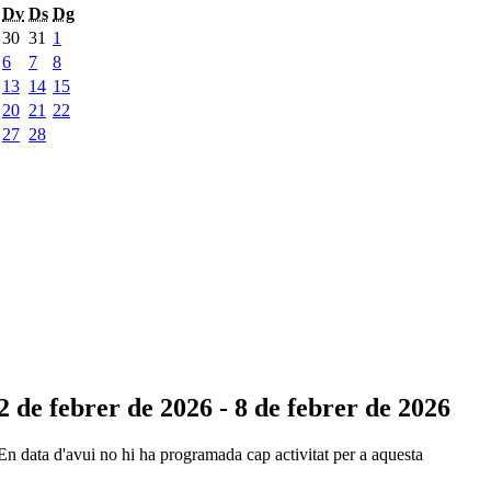
Dv
Ds
Dg
30
31
1
6
7
8
13
14
15
20
21
22
27
28
2 de febrer de 2026 - 8 de febrer de 2026
En data d'avui no hi ha programada cap activitat per a aquesta