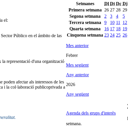
Setmanes
Dl
Dt
Dc
Dj
Primera setmana
26
27
28
29
Segona setmana
2
3
4
5
a el:
Tercera setmana
9
10
11
12
Quarta setmana
16
17
18
19
Cinquena setmana
23
24
25
26
ector Público en el ámbito de las
Mes anterior
Febrer
 la representació d'una organització
Mes següent
Any anterior
e poden afectar als interessos de les
2026
ca i la col·laboració publicoprivada a
Any següent
Agenda dels grups d'interès
neralitat.
setmana.