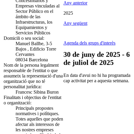
Concesionarios y
Any anterior
Empresas vinculadas al
Sector Público en el
2025
ámbito de las
Infraestructuras, los
Any següent
Equipamientos y
Servicios Públicos
Domicili o seu social:
Agenda dels grups d'interès
Manuel Ballbe, 3-5
Bajos , Edificio Torre
30 de juny de 2025 - 6
Cervantes
08034 Barcelona
de juliol de 2025
Nom de la persona legalment
responsable de l'entitat o que
En data d'avui no hi ha programada
assumeix la representació d'una
cap activitat per a aquesta setmana.
organització que no té
personalitat jurídica:
Francesc Sibina Buron
Finalitats i objectius de l'entitat
o organització:
Principals propostes
normatives i polítiques.
Totes aquelles que poden
afectar als interessos de
les nostres empreses