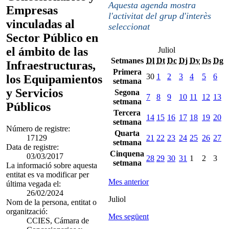
Aquesta agenda mostra
Empresas
l'activitat del grup d'interès
vinculadas al
seleccionat
Sector Público en
el ámbito de las
Juliol
Setmanes
Dl
Dt
Dc
Dj
Dv
Ds
Dg
Infraestructuras,
Primera
30
1
2
3
4
5
6
los Equipamientos
setmana
y Servicios
Segona
7
8
9
10
11
12
13
setmana
Públicos
Tercera
14
15
16
17
18
19
20
setmana
Número de registre:
Quarta
17129
21
22
23
24
25
26
27
setmana
Data de registre:
Cinquena
03/03/2017
28
29
30
31
1
2
3
setmana
La informació sobre aquesta
entitat es va modificar per
Mes anterior
última vegada el:
26/02/2024
Juliol
Nom de la persona, entitat o
organització:
Mes següent
CCIES, Cámara de