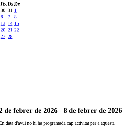
Dv
Ds
Dg
30
31
1
6
7
8
13
14
15
20
21
22
27
28
2 de febrer de 2026 - 8 de febrer de 2026
En data d'avui no hi ha programada cap activitat per a aquesta