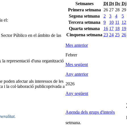
Setmanes
Dl
Dt
Dc
Dj
Primera setmana
26
27
28
29
Segona setmana
2
3
4
5
a el:
Tercera setmana
9
10
11
12
Quarta setmana
16
17
18
19
Cinquena setmana
23
24
25
26
ector Público en el ámbito de las
Mes anterior
Febrer
 la representació d'una organització
Mes següent
Any anterior
e poden afectar als interessos de les
2026
ca i la col·laboració publicoprivada a
Any següent
Agenda dels grups d'interès
neralitat.
setmana.