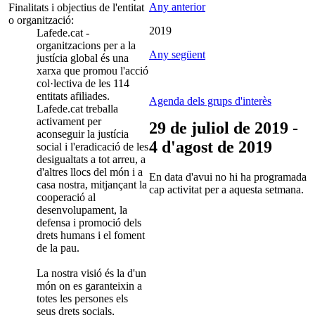
Any anterior
Finalitats i objectius de l'entitat
o organització:
2019
Lafede.cat -
organitzacions per a la
Any següent
justícia global és una
xarxa que promou l'acció
col·lectiva de les 114
entitats afiliades.
Agenda dels grups d'interès
Lafede.cat treballa
activament per
29 de juliol de 2019 -
aconseguir la justícia
4 d'agost de 2019
social i l'eradicació de les
desigualtats a tot arreu, a
d'altres llocs del món i a
En data d'avui no hi ha programada
casa nostra, mitjançant la
cap activitat per a aquesta setmana.
cooperació al
desenvolupament, la
defensa i promoció dels
drets humans i el foment
de la pau.
La nostra visió és la d'un
món on es garanteixin a
totes les persones els
seus drets socials,