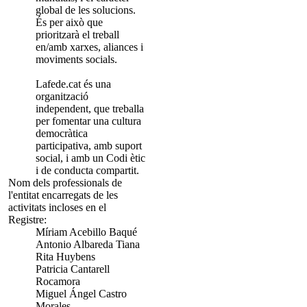
global de les solucions.
És per això que
prioritzarà el treball
en/amb xarxes, aliances i
moviments socials.
Lafede.cat és una
organització
independent, que treballa
per fomentar una cultura
democràtica
participativa, amb suport
social, i amb un Codi ètic
i de conducta compartit.
Nom dels professionals de
l'entitat encarregats de les
activitats incloses en el
Registre:
Míriam Acebillo Baqué
Antonio Albareda Tiana
Rita Huybens
Patricia Cantarell
Rocamora
Miguel Ángel Castro
Morales