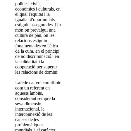
polítics, civils,
econòmics i culturals, en
el qual l'equitat i la
igualtat d'oportunitats
estiguin assegurades. Un
món on prevalgui una
cultura de pau, on les
relacions estiguin
fonamentades en l'ètica
de la cura, en el principi
de no discriminació i en
la solidaritat i la
cooperació per superar
les relacions de domini.
Lafede.cat vol contribuir
com un referent en
aquests àmbits,
considerant sempre la
seva dimensió
internacional, la
interconnexió de les
causes de les
problemàtiques
mundials, i el caràcter