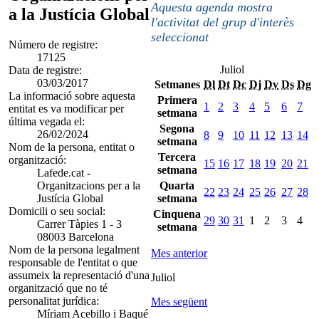
Aquesta agenda mostra
a la Justícia Global
l'activitat del grup d'interès
seleccionat
Número de registre:
17125
Juliol
Data de registre:
03/03/2017
Setmanes
Dl
Dt
Dc
Dj
Dv
Ds
Dg
La informació sobre aquesta
Primera
1
2
3
4
5
6
7
entitat es va modificar per
setmana
última vegada el:
Segona
26/02/2024
8
9
10
11
12
13
14
setmana
Nom de la persona, entitat o
Tercera
organització:
15
16
17
18
19
20
21
setmana
Lafede.cat -
Organitzacions per a la
Quarta
22
23
24
25
26
27
28
Justícia Global
setmana
Domicili o seu social:
Cinquena
29
30
31
1
2
3
4
Carrer Tàpies 1 - 3
setmana
08003 Barcelona
Nom de la persona legalment
Mes anterior
responsable de l'entitat o que
assumeix la representació d'una
Juliol
organització que no té
personalitat jurídica:
Mes següent
Míriam Acebillo i Baqué