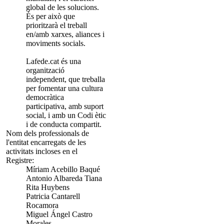
global de les solucions.
És per això que
prioritzarà el treball
en/amb xarxes, aliances i
moviments socials.
Lafede.cat és una
organització
independent, que treballa
per fomentar una cultura
democràtica
participativa, amb suport
social, i amb un Codi ètic
i de conducta compartit.
Nom dels professionals de
l'entitat encarregats de les
activitats incloses en el
Registre:
Míriam Acebillo Baqué
Antonio Albareda Tiana
Rita Huybens
Patricia Cantarell
Rocamora
Miguel Ángel Castro
Morales