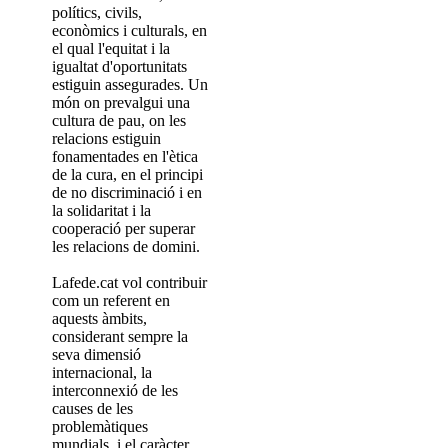
polítics, civils,
econòmics i culturals, en
el qual l'equitat i la
igualtat d'oportunitats
estiguin assegurades. Un
món on prevalgui una
cultura de pau, on les
relacions estiguin
fonamentades en l'ètica
de la cura, en el principi
de no discriminació i en
la solidaritat i la
cooperació per superar
les relacions de domini.
Lafede.cat vol contribuir
com un referent en
aquests àmbits,
considerant sempre la
seva dimensió
internacional, la
interconnexió de les
causes de les
problemàtiques
mundials, i el caràcter