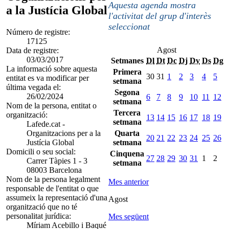
Aquesta agenda mostra
a la Justícia Global
l'activitat del grup d'interès
seleccionat
Número de registre:
17125
Agost
Data de registre:
03/03/2017
Setmanes
Dl
Dt
Dc
Dj
Dv
Ds
Dg
La informació sobre aquesta
Primera
30
31
1
2
3
4
5
entitat es va modificar per
setmana
última vegada el:
Segona
26/02/2024
6
7
8
9
10
11
12
setmana
Nom de la persona, entitat o
Tercera
organització:
13
14
15
16
17
18
19
setmana
Lafede.cat -
Organitzacions per a la
Quarta
20
21
22
23
24
25
26
Justícia Global
setmana
Domicili o seu social:
Cinquena
27
28
29
30
31
1
2
Carrer Tàpies 1 - 3
setmana
08003 Barcelona
Nom de la persona legalment
Mes anterior
responsable de l'entitat o que
assumeix la representació d'una
Agost
organització que no té
personalitat jurídica:
Mes següent
Míriam Acebillo i Baqué