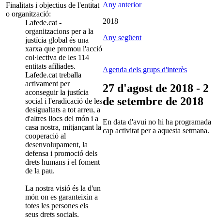
Any anterior
Finalitats i objectius de l'entitat
o organització:
2018
Lafede.cat -
organitzacions per a la
Any següent
justícia global és una
xarxa que promou l'acció
col·lectiva de les 114
entitats afiliades.
Agenda dels grups d'interès
Lafede.cat treballa
activament per
27 d'agost de 2018 - 2
aconseguir la justícia
de setembre de 2018
social i l'eradicació de les
desigualtats a tot arreu, a
d'altres llocs del món i a
En data d'avui no hi ha programada
casa nostra, mitjançant la
cap activitat per a aquesta setmana.
cooperació al
desenvolupament, la
defensa i promoció dels
drets humans i el foment
de la pau.
La nostra visió és la d'un
món on es garanteixin a
totes les persones els
seus drets socials,