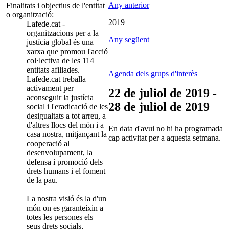
Any anterior
Finalitats i objectius de l'entitat
o organització:
2019
Lafede.cat -
organitzacions per a la
Any següent
justícia global és una
xarxa que promou l'acció
col·lectiva de les 114
entitats afiliades.
Agenda dels grups d'interès
Lafede.cat treballa
activament per
22 de juliol de 2019 -
aconseguir la justícia
28 de juliol de 2019
social i l'eradicació de les
desigualtats a tot arreu, a
d'altres llocs del món i a
En data d'avui no hi ha programada
casa nostra, mitjançant la
cap activitat per a aquesta setmana.
cooperació al
desenvolupament, la
defensa i promoció dels
drets humans i el foment
de la pau.
La nostra visió és la d'un
món on es garanteixin a
totes les persones els
seus drets socials,