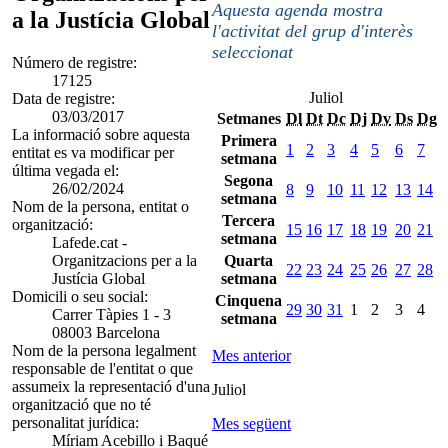
Aquesta agenda mostra
a la Justícia Global
l'activitat del grup d'interès
seleccionat
Número de registre:
17125
Juliol
Data de registre:
03/03/2017
Setmanes
Dl
Dt
Dc
Dj
Dv
Ds
Dg
La informació sobre aquesta
Primera
1
2
3
4
5
6
7
entitat es va modificar per
setmana
última vegada el:
Segona
26/02/2024
8
9
10
11
12
13
14
setmana
Nom de la persona, entitat o
Tercera
organització:
15
16
17
18
19
20
21
setmana
Lafede.cat -
Organitzacions per a la
Quarta
22
23
24
25
26
27
28
Justícia Global
setmana
Domicili o seu social:
Cinquena
29
30
31
1
2
3
4
Carrer Tàpies 1 - 3
setmana
08003 Barcelona
Nom de la persona legalment
Mes anterior
responsable de l'entitat o que
assumeix la representació d'una
Juliol
organització que no té
personalitat jurídica:
Mes següent
Míriam Acebillo i Baqué