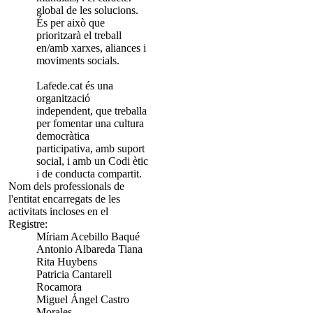
global de les solucions.
És per això que
prioritzarà el treball
en/amb xarxes, aliances i
moviments socials.
Lafede.cat és una
organització
independent, que treballa
per fomentar una cultura
democràtica
participativa, amb suport
social, i amb un Codi ètic
i de conducta compartit.
Nom dels professionals de
l'entitat encarregats de les
activitats incloses en el
Registre:
Míriam Acebillo Baqué
Antonio Albareda Tiana
Rita Huybens
Patricia Cantarell
Rocamora
Miguel Ángel Castro
Morales