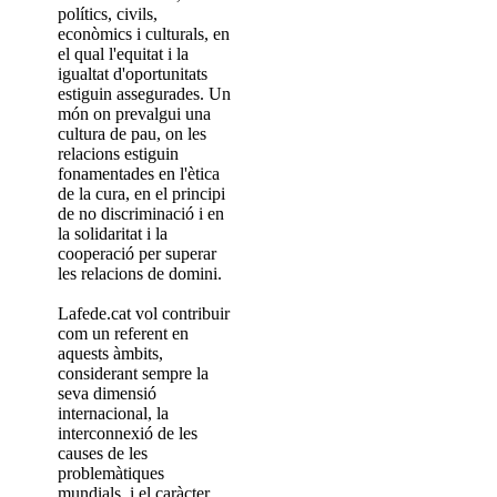
polítics, civils,
econòmics i culturals, en
el qual l'equitat i la
igualtat d'oportunitats
estiguin assegurades. Un
món on prevalgui una
cultura de pau, on les
relacions estiguin
fonamentades en l'ètica
de la cura, en el principi
de no discriminació i en
la solidaritat i la
cooperació per superar
les relacions de domini.
Lafede.cat vol contribuir
com un referent en
aquests àmbits,
considerant sempre la
seva dimensió
internacional, la
interconnexió de les
causes de les
problemàtiques
mundials, i el caràcter