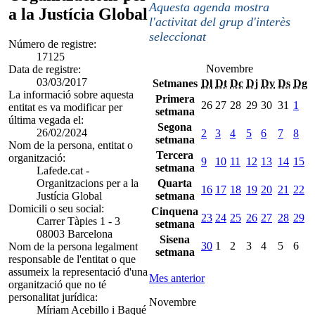
Aquesta agenda mostra
a la Justícia Global
l'activitat del grup d'interès
seleccionat
Número de registre:
17125
Novembre
Data de registre:
03/03/2017
Setmanes
Dl
Dt
Dc
Dj
Dv
Ds
Dg
La informació sobre aquesta
Primera
26
27
28
29
30
31
1
entitat es va modificar per
setmana
última vegada el:
Segona
26/02/2024
2
3
4
5
6
7
8
setmana
Nom de la persona, entitat o
Tercera
organització:
9
10
11
12
13
14
15
setmana
Lafede.cat -
Organitzacions per a la
Quarta
16
17
18
19
20
21
22
Justícia Global
setmana
Domicili o seu social:
Cinquena
23
24
25
26
27
28
29
Carrer Tàpies 1 - 3
setmana
08003 Barcelona
Sisena
30
1
2
3
4
5
6
Nom de la persona legalment
setmana
responsable de l'entitat o que
assumeix la representació d'una
Mes anterior
organització que no té
personalitat jurídica:
Novembre
Míriam Acebillo i Baqué