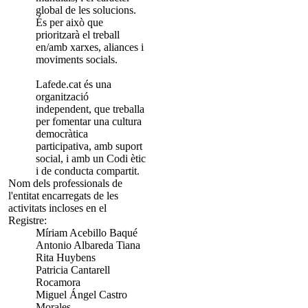
global de les solucions.
És per això que
prioritzarà el treball
en/amb xarxes, aliances i
moviments socials.
Lafede.cat és una
organització
independent, que treballa
per fomentar una cultura
democràtica
participativa, amb suport
social, i amb un Codi ètic
i de conducta compartit.
Nom dels professionals de
l'entitat encarregats de les
activitats incloses en el
Registre:
Míriam Acebillo Baqué
Antonio Albareda Tiana
Rita Huybens
Patricia Cantarell
Rocamora
Miguel Ángel Castro
Morales