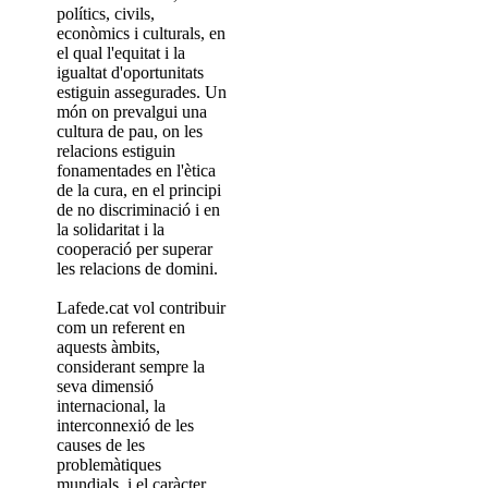
polítics, civils,
econòmics i culturals, en
el qual l'equitat i la
igualtat d'oportunitats
estiguin assegurades. Un
món on prevalgui una
cultura de pau, on les
relacions estiguin
fonamentades en l'ètica
de la cura, en el principi
de no discriminació i en
la solidaritat i la
cooperació per superar
les relacions de domini.
Lafede.cat vol contribuir
com un referent en
aquests àmbits,
considerant sempre la
seva dimensió
internacional, la
interconnexió de les
causes de les
problemàtiques
mundials, i el caràcter