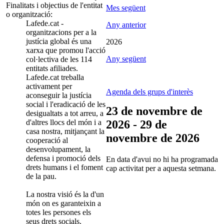
Finalitats i objectius de l'entitat
Mes següent
o organització:
Lafede.cat -
Any anterior
organitzacions per a la
justícia global és una
2026
xarxa que promou l'acció
Any següent
col·lectiva de les 114
entitats afiliades.
Lafede.cat treballa
activament per
Agenda dels grups d'interès
aconseguir la justícia
social i l'eradicació de les
23 de novembre de
desigualtats a tot arreu, a
d'altres llocs del món i a
2026 - 29 de
casa nostra, mitjançant la
novembre de 2026
cooperació al
desenvolupament, la
defensa i promoció dels
En data d'avui no hi ha programada
drets humans i el foment
cap activitat per a aquesta setmana.
de la pau.
La nostra visió és la d'un
món on es garanteixin a
totes les persones els
seus drets socials,