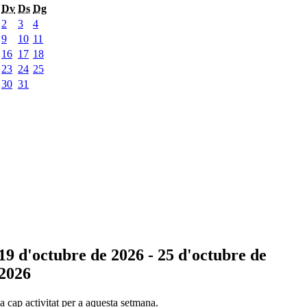
Dv
Ds
Dg
2
3
4
9
10
11
16
17
18
23
24
25
30
31
19 d'octubre de 2026 - 25 d'octubre de
2026
 cap activitat per a aquesta setmana.