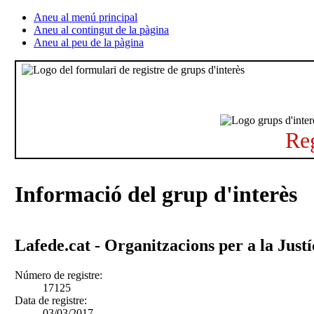
Aneu al menú principal
Aneu al contingut de la pàgina
Aneu al peu de la pàgina
Reg
Informació del grup d'interès
Lafede.cat - Organitzacions per a la Just
Número de registre:
17125
Data de registre:
03/03/2017