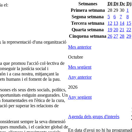
Setmanes
Dl
Dt
Dc
Dj
a el:
Primera setmana
28
29
30
1
Segona setmana
5
6
7
8
Tercera setmana
12
13
14
15
Quarta setmana
19
20
21
22
Cinquena setmana
26
27
28
29
 la representació d'una organització
Mes anterior
Octubre
xa que promou l'acció col·lectiva de
Mes següent
nseguir la justícia social i
 món i a casa nostra, mitjançant la
Any anterior
ets humans i el foment de la pau.
2026
ones els seus drets socials, polítics,
 d'oportunitats estiguin assegurades. Un
Any següent
 fonamentades en l'ètica de la cura,
ració per superar les relacions de
Agenda dels grups d'interès
considerant sempre la seva dimensió
ques mundials, i el caràcter global de
En data d'avui no hi ha programada