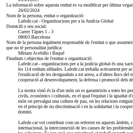
La informació sobre aquesta entitat es va modificar per última vegad
26/02/2024
Nom de la persona, entitat o organització:
Lafede.cat - Organitzacions per a la Justícia Global
Domicili o seu social:
Carrer Tàpies 1 - 3
08003 Barcelona
Nom de la persona legalment responsable de l'entitat o que assumeix
que no té personalitat jurídica:
Míriam Acebillo i Baqué
Finalitats i objectius de l'entitat o organització:
Lafede.cat - organitzacions per a la justícia global és una xar
les 114 entitats afiliades. Lafede.cat treballa activament per aco
l'eradicació de les desigualtats a tot arreu, a d'altres llocs del
cooperació al desenvolupament, la defensa i promoció dels dr
La nostra visió és la d'un món on es garanteixin a totes les pers
civils, econòmics i culturals, en el qual l'equitat i la igualtat
món on prevalgui una cultura de pau, on les relacions estiguin
en el principi de no discriminació i en la solidaritat i la coope
domini.
Lafede.cat vol contribuir com un referent en aquests àmbits, 
internacional, la interconnexió de les causes de les problemàti