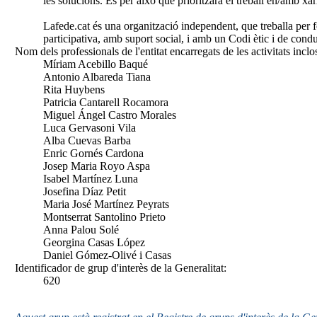
les solucions. És per això que prioritzarà el treball en/amb xa
Lafede.cat és una organització independent, que treballa per
participativa, amb suport social, i amb un Codi ètic i de cond
Nom dels professionals de l'entitat encarregats de les activitats inclo
Míriam Acebillo Baqué
Antonio Albareda Tiana
Rita Huybens
Patricia Cantarell Rocamora
Miguel Ángel Castro Morales
Luca Gervasoni Vila
Alba Cuevas Barba
Enric Gornés Cardona
Josep Maria Royo Aspa
Isabel Martínez Luna
Josefina Díaz Petit
Maria José Martínez Peyrats
Montserrat Santolino Prieto
Anna Palou Solé
Georgina Casas López
Daniel Gómez-Olivé i Casas
Identificador de grup d'interès de la Generalitat:
620