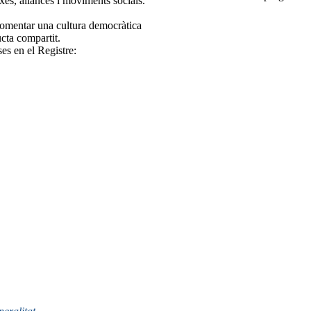
rxes, aliances i moviments socials.
 fomentar una cultura democràtica
ucta compartit.
ses en el Registre: