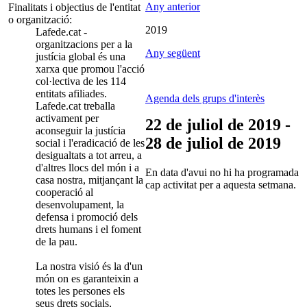
Any anterior
Finalitats i objectius de l'entitat
o organització:
2019
Lafede.cat -
organitzacions per a la
Any següent
justícia global és una
xarxa que promou l'acció
col·lectiva de les 114
entitats afiliades.
Agenda dels grups d'interès
Lafede.cat treballa
activament per
22 de juliol de 2019 -
aconseguir la justícia
28 de juliol de 2019
social i l'eradicació de les
desigualtats a tot arreu, a
d'altres llocs del món i a
En data d'avui no hi ha programada
casa nostra, mitjançant la
cap activitat per a aquesta setmana.
cooperació al
desenvolupament, la
defensa i promoció dels
drets humans i el foment
de la pau.
La nostra visió és la d'un
món on es garanteixin a
totes les persones els
seus drets socials,