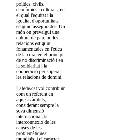
polítics, civils,
econòmics i culturals, en
el qual l'equitat i la
igualtat d'oportunitats
estiguin assegurades. Un
món on prevalgui una
cultura de pau, on les
relacions estiguin
fonamentades en l'ètica
de la cura, en el principi
de no discriminació i en
la solidaritat i la
cooperació per superar
les relacions de domini.
Lafede.cat vol contribuir
com un referent en
aquests àmbits,
considerant sempre la
seva dimensió
internacional, la
interconnexió de les
causes de les
problemàtiques
mundials, i el caràcter