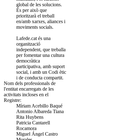
global de les solucions.
És per això que
prioritzarà el treball
en/amb xarxes, aliances i
moviments socials.
Lafede.cat és una
organització
independent, que treballa
per fomentar una cultura
democràtica
participativa, amb suport
social, i amb un Codi ètic
i de conducta compartit.
Nom dels professionals de
l'entitat encarregats de les
activitats incloses en el
Registre:
Míriam Acebillo Baqué
Antonio Albareda Tiana
Rita Huybens
Patricia Cantarell
Rocamora
Miguel Ángel Castro
Morales