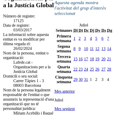
Aquesta agenda mostra
a la Justícia Global
l'activitat del grup d'interès
seleccionat
Número de registre:
17125
Juliol
Data de registre:
03/03/2017
Setmanes
Dl
Dt
Dc
Dj
Dv
Ds
Dg
La informació sobre aquesta
Primera
1
2
3
4
5
6
7
entitat es va modificar per
setmana
última vegada el:
Segona
26/02/2024
8
9
10
11
12
13
14
setmana
Nom de la persona, entitat o
Tercera
organització:
15
16
17
18
19
20
21
setmana
Lafede.cat -
Organitzacions per a la
Quarta
22
23
24
25
26
27
28
Justícia Global
setmana
Domicili o seu social:
Cinquena
29
30
31
1
2
3
4
Carrer Tàpies 1 - 3
setmana
08003 Barcelona
Nom de la persona legalment
Mes anterior
responsable de l'entitat o que
assumeix la representació d'una
Juliol
organització que no té
personalitat jurídica:
Mes següent
Míriam Acebillo i Baqué