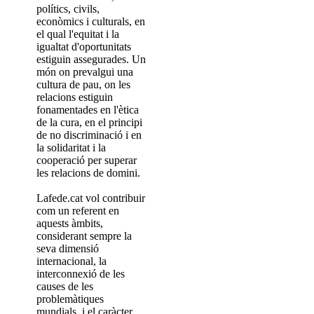
polítics, civils,
econòmics i culturals, en
el qual l'equitat i la
igualtat d'oportunitats
estiguin assegurades. Un
món on prevalgui una
cultura de pau, on les
relacions estiguin
fonamentades en l'ètica
de la cura, en el principi
de no discriminació i en
la solidaritat i la
cooperació per superar
les relacions de domini.
Lafede.cat vol contribuir
com un referent en
aquests àmbits,
considerant sempre la
seva dimensió
internacional, la
interconnexió de les
causes de les
problemàtiques
mundials, i el caràcter