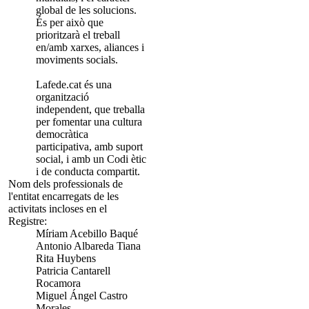
global de les solucions.
És per això que
prioritzarà el treball
en/amb xarxes, aliances i
moviments socials.
Lafede.cat és una
organització
independent, que treballa
per fomentar una cultura
democràtica
participativa, amb suport
social, i amb un Codi ètic
i de conducta compartit.
Nom dels professionals de
l'entitat encarregats de les
activitats incloses en el
Registre:
Míriam Acebillo Baqué
Antonio Albareda Tiana
Rita Huybens
Patricia Cantarell
Rocamora
Miguel Ángel Castro
Morales