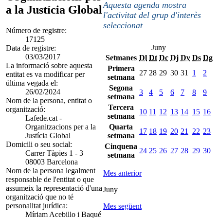
Aquesta agenda mostra
a la Justícia Global
l'activitat del grup d'interès
seleccionat
Número de registre:
17125
Juny
Data de registre:
03/03/2017
Setmanes
Dl
Dt
Dc
Dj
Dv
Ds
Dg
La informació sobre aquesta
Primera
27
28
29
30
31
1
2
entitat es va modificar per
setmana
última vegada el:
Segona
26/02/2024
3
4
5
6
7
8
9
setmana
Nom de la persona, entitat o
Tercera
organització:
10
11
12
13
14
15
16
setmana
Lafede.cat -
Organitzacions per a la
Quarta
17
18
19
20
21
22
23
Justícia Global
setmana
Domicili o seu social:
Cinquena
24
25
26
27
28
29
30
Carrer Tàpies 1 - 3
setmana
08003 Barcelona
Nom de la persona legalment
Mes anterior
responsable de l'entitat o que
assumeix la representació d'una
Juny
organització que no té
personalitat jurídica:
Mes següent
Míriam Acebillo i Baqué