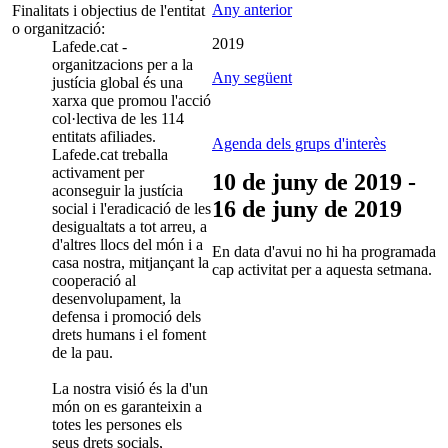
Any anterior
Finalitats i objectius de l'entitat
o organització:
2019
Lafede.cat -
organitzacions per a la
Any següent
justícia global és una
xarxa que promou l'acció
col·lectiva de les 114
entitats afiliades.
Agenda dels grups d'interès
Lafede.cat treballa
activament per
10 de juny de 2019 -
aconseguir la justícia
16 de juny de 2019
social i l'eradicació de les
desigualtats a tot arreu, a
d'altres llocs del món i a
En data d'avui no hi ha programada
casa nostra, mitjançant la
cap activitat per a aquesta setmana.
cooperació al
desenvolupament, la
defensa i promoció dels
drets humans i el foment
de la pau.
La nostra visió és la d'un
món on es garanteixin a
totes les persones els
seus drets socials,