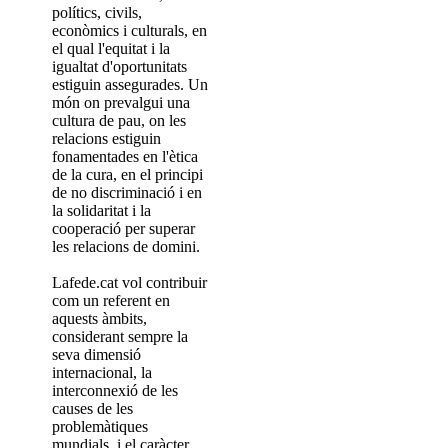
polítics, civils,
econòmics i culturals, en
el qual l'equitat i la
igualtat d'oportunitats
estiguin assegurades. Un
món on prevalgui una
cultura de pau, on les
relacions estiguin
fonamentades en l'ètica
de la cura, en el principi
de no discriminació i en
la solidaritat i la
cooperació per superar
les relacions de domini.
Lafede.cat vol contribuir
com un referent en
aquests àmbits,
considerant sempre la
seva dimensió
internacional, la
interconnexió de les
causes de les
problemàtiques
mundials, i el caràcter