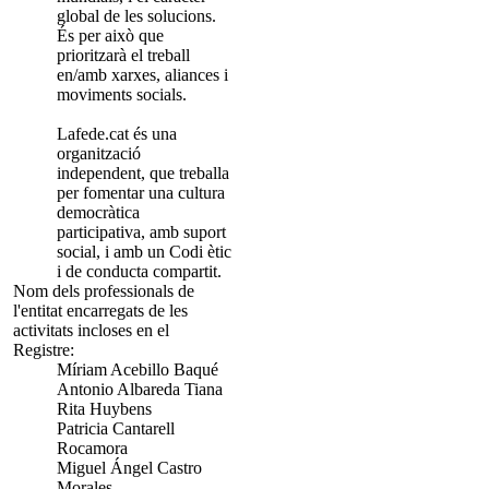
global de les solucions.
És per això que
prioritzarà el treball
en/amb xarxes, aliances i
moviments socials.
Lafede.cat és una
organització
independent, que treballa
per fomentar una cultura
democràtica
participativa, amb suport
social, i amb un Codi ètic
i de conducta compartit.
Nom dels professionals de
l'entitat encarregats de les
activitats incloses en el
Registre:
Míriam Acebillo Baqué
Antonio Albareda Tiana
Rita Huybens
Patricia Cantarell
Rocamora
Miguel Ángel Castro
Morales