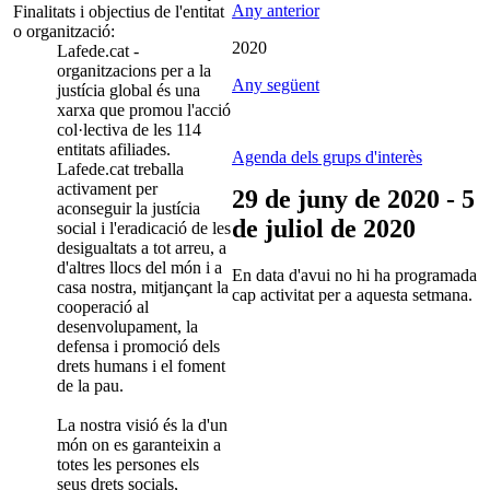
Any anterior
Finalitats i objectius de l'entitat
o organització:
2020
Lafede.cat -
organitzacions per a la
Any següent
justícia global és una
xarxa que promou l'acció
col·lectiva de les 114
entitats afiliades.
Agenda dels grups d'interès
Lafede.cat treballa
activament per
29 de juny de 2020 - 5
aconseguir la justícia
de juliol de 2020
social i l'eradicació de les
desigualtats a tot arreu, a
d'altres llocs del món i a
En data d'avui no hi ha programada
casa nostra, mitjançant la
cap activitat per a aquesta setmana.
cooperació al
desenvolupament, la
defensa i promoció dels
drets humans i el foment
de la pau.
La nostra visió és la d'un
món on es garanteixin a
totes les persones els
seus drets socials,