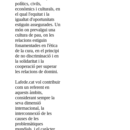
polítics, civils,
econòmics i culturals, en
el qual l'equitat i la
igualtat d'oportunitats
estiguin assegurades. Un
món on prevalgui una
cultura de pau, on les
relacions estiguin
fonamentades en l'ètica
de la cura, en el principi
de no discriminació i en
la solidaritat i la
cooperació per superar
les relacions de domini.
Lafede.cat vol contribuir
com un referent en
aquests àmbits,
considerant sempre la
seva dimensió
internacional, la
interconnexió de les
causes de les
problemàtiques
mundials, i el caràcter