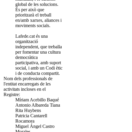
global de les solucions.
És per això que
prioritzarà el treball
en/amb xarxes, aliances i
moviments socials.
Lafede.cat és una
organització
independent, que treballa
per fomentar una cultura
democràtica
participativa, amb suport
social, i amb un Codi ètic
i de conducta compartit.
Nom dels professionals de
l'entitat encarregats de les
activitats incloses en el
Registre:
Míriam Acebillo Baqué
Antonio Albareda Tiana
Rita Huybens
Patricia Cantarell
Rocamora
Miguel Ángel Castro
Morales