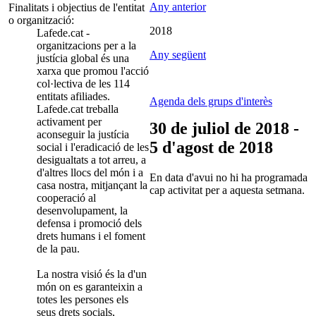
Any anterior
Finalitats i objectius de l'entitat
o organització:
2018
Lafede.cat -
organitzacions per a la
Any següent
justícia global és una
xarxa que promou l'acció
col·lectiva de les 114
entitats afiliades.
Agenda dels grups d'interès
Lafede.cat treballa
activament per
30 de juliol de 2018 -
aconseguir la justícia
5 d'agost de 2018
social i l'eradicació de les
desigualtats a tot arreu, a
d'altres llocs del món i a
En data d'avui no hi ha programada
casa nostra, mitjançant la
cap activitat per a aquesta setmana.
cooperació al
desenvolupament, la
defensa i promoció dels
drets humans i el foment
de la pau.
La nostra visió és la d'un
món on es garanteixin a
totes les persones els
seus drets socials,