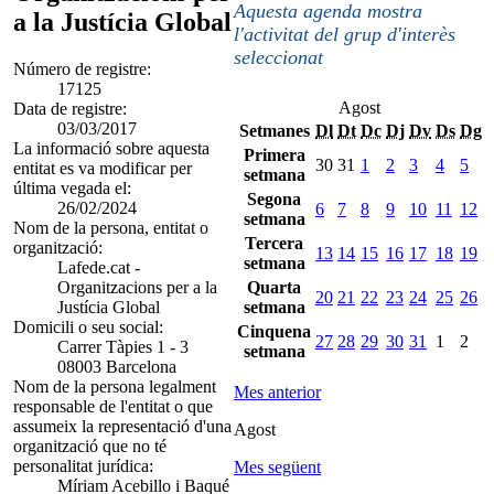
Aquesta agenda mostra
a la Justícia Global
l'activitat del grup d'interès
seleccionat
Número de registre:
17125
Agost
Data de registre:
03/03/2017
Setmanes
Dl
Dt
Dc
Dj
Dv
Ds
Dg
La informació sobre aquesta
Primera
30
31
1
2
3
4
5
entitat es va modificar per
setmana
última vegada el:
Segona
26/02/2024
6
7
8
9
10
11
12
setmana
Nom de la persona, entitat o
Tercera
organització:
13
14
15
16
17
18
19
setmana
Lafede.cat -
Organitzacions per a la
Quarta
20
21
22
23
24
25
26
Justícia Global
setmana
Domicili o seu social:
Cinquena
27
28
29
30
31
1
2
Carrer Tàpies 1 - 3
setmana
08003 Barcelona
Nom de la persona legalment
Mes anterior
responsable de l'entitat o que
assumeix la representació d'una
Agost
organització que no té
personalitat jurídica:
Mes següent
Míriam Acebillo i Baqué