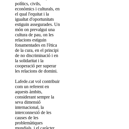
polítics, civils,
econòmics i culturals, en
el qual l'equitat i la
igualtat d'oportunitats
estiguin assegurades. Un
món on prevalgui una
cultura de pau, on les
relacions estiguin
fonamentades en l'ètica
de la cura, en el principi
de no discriminació i en
la solidaritat i la
cooperació per superar
les relacions de domini.
Lafede.cat vol contribuir
com un referent en
aquests àmbits,
considerant sempre la
seva dimensió
internacional, la
interconnexió de les
causes de les
problemàtiques
mundials, i el caràcter