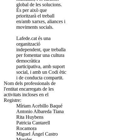
global de les solucions.
És per això que
prioritzarà el treball
en/amb xarxes, aliances i
moviments socials.
Lafede.cat és una
organització
independent, que treballa
per fomentar una cultura
democràtica
participativa, amb suport
social, i amb un Codi ètic
i de conducta compartit.
Nom dels professionals de
l'entitat encarregats de les
activitats incloses en el
Registre:
Míriam Acebillo Baqué
Antonio Albareda Tiana
Rita Huybens
Patricia Cantarell
Rocamora
Miguel Ángel Castro
Morales