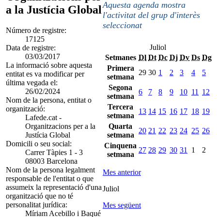
Aquesta agenda mostra
a la Justícia Global
l'activitat del grup d'interès
seleccionat
Número de registre:
17125
Juliol
Data de registre:
03/03/2017
Setmanes
Dl
Dt
Dc
Dj
Dv
Ds
Dg
La informació sobre aquesta
Primera
29
30
1
2
3
4
5
entitat es va modificar per
setmana
última vegada el:
Segona
26/02/2024
6
7
8
9
10
11
12
setmana
Nom de la persona, entitat o
Tercera
organització:
13
14
15
16
17
18
19
setmana
Lafede.cat -
Organitzacions per a la
Quarta
20
21
22
23
24
25
26
Justícia Global
setmana
Domicili o seu social:
Cinquena
27
28
29
30
31
1
2
Carrer Tàpies 1 - 3
setmana
08003 Barcelona
Nom de la persona legalment
Mes anterior
responsable de l'entitat o que
assumeix la representació d'una
Juliol
organització que no té
personalitat jurídica:
Mes següent
Míriam Acebillo i Baqué