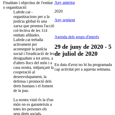
Any anterior
Finalitats i objectius de l'entitat
o organització:
2020
Lafede.cat -
organitzacions per a la
Any següent
justícia global és una
xarxa que promou l'acció
col·lectiva de les 114
entitats afiliades.
Agenda dels grups d'interès
Lafede.cat treballa
activament per
29 de juny de 2020 - 5
aconseguir la justícia
de juliol de 2020
social i l'eradicació de les
desigualtats a tot arreu, a
d'altres llocs del món i a
En data d'avui no hi ha programada
casa nostra, mitjançant la
cap activitat per a aquesta setmana.
cooperació al
desenvolupament, la
defensa i promoció dels
drets humans i el foment
de la pau.
La nostra visió és la d'un
món on es garanteixin a
totes les persones els
seus drets socials,