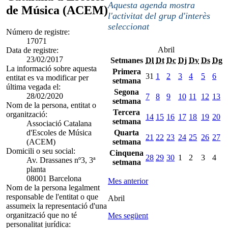
Aquesta agenda mostra
de Música (ACEM)
l'activitat del grup d'interès
seleccionat
Número de registre:
17071
Abril
Data de registre:
23/02/2017
Setmanes
Dl
Dt
Dc
Dj
Dv
Ds
Dg
La informació sobre aquesta
Primera
31
1
2
3
4
5
6
entitat es va modificar per
setmana
última vegada el:
Segona
28/02/2020
7
8
9
10
11
12
13
setmana
Nom de la persona, entitat o
Tercera
organització:
14
15
16
17
18
19
20
setmana
Associació Catalana
d'Escoles de Música
Quarta
21
22
23
24
25
26
27
(ACEM)
setmana
Domicili o seu social:
Cinquena
28
29
30
1
2
3
4
Av. Drassanes nº3, 3ª
setmana
planta
08001 Barcelona
Mes anterior
Nom de la persona legalment
responsable de l'entitat o que
Abril
assumeix la representació d'una
organització que no té
Mes següent
personalitat jurídica: