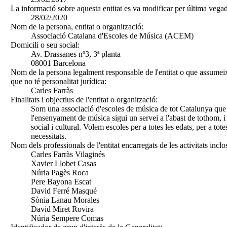
La informació sobre aquesta entitat es va modificar per última vegad
28/02/2020
Nom de la persona, entitat o organització:
Associació Catalana d'Escoles de Música (ACEM)
Domicili o seu social:
Av. Drassanes nº3, 3ª planta
08001 Barcelona
Nom de la persona legalment responsable de l'entitat o que assumeix
que no té personalitat jurídica:
Carles Farràs
Finalitats i objectius de l'entitat o organització:
Som una associació d'escoles de música de tot Catalunya que
l'ensenyament de música sigui un servei a l'abast de tothom, i
social i cultural. Volem escoles per a totes les edats, per a tote
necessitats.
Nom dels professionals de l'entitat encarregats de les activitats inclo
Carles Farràs Vilaginés
Xavier Llobet Casas
Núria Pagès Roca
Pere Bayona Escat
David Ferré Masqué
Sònia Lanau Morales
David Miret Rovira
Núria Sempere Comas