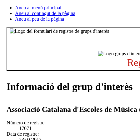
Aneu al menú principal
Aneu al contingut de la pàgina
Aneu al peu de la pàgina
Reg
Informació del grup d'interès
Associació Catalana d'Escoles de Músic
Número de registre:
17071
Data de registre:
23/02/2017