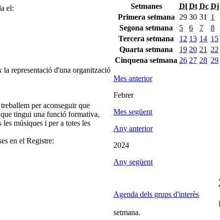
Setmanes
Dl
Dt
Dc
Dj
a el:
Primera setmana
29
30
31
1
Segona setmana
5
6
7
8
Tercera setmana
12
13
14
15
Quarta setmana
19
20
21
22
Cinquena setmana
26
27
28
29
 la representació d'una organització
Mes anterior
Febrer
 treballem per aconseguir que
Mes següent
 que tingui una funció formativa,
s les músiques i per a totes les
Any anterior
ses en el Registre:
2024
Any següent
Agenda dels grups d'interès
setmana.