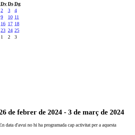
Dv
Ds
Dg
2
3
4
9
10
11
16
17
18
23
24
25
1
2
3
26 de febrer de 2024 - 3 de març de 2024
En data d'avui no hi ha programada cap activitat per a aquesta