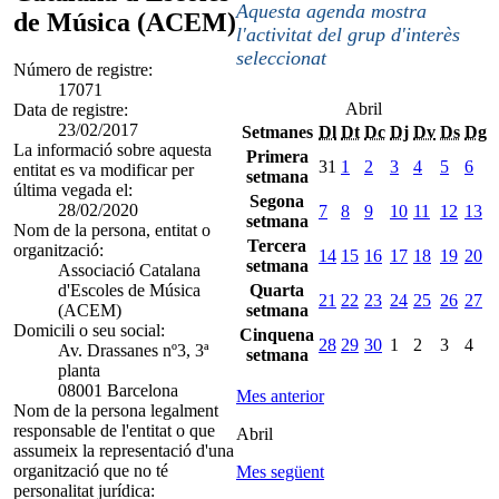
Aquesta agenda mostra
de Música (ACEM)
l'activitat del grup d'interès
seleccionat
Número de registre:
17071
Abril
Data de registre:
23/02/2017
Setmanes
Dl
Dt
Dc
Dj
Dv
Ds
Dg
La informació sobre aquesta
Primera
31
1
2
3
4
5
6
entitat es va modificar per
setmana
última vegada el:
Segona
28/02/2020
7
8
9
10
11
12
13
setmana
Nom de la persona, entitat o
Tercera
organització:
14
15
16
17
18
19
20
setmana
Associació Catalana
d'Escoles de Música
Quarta
21
22
23
24
25
26
27
(ACEM)
setmana
Domicili o seu social:
Cinquena
28
29
30
1
2
3
4
Av. Drassanes nº3, 3ª
setmana
planta
08001 Barcelona
Mes anterior
Nom de la persona legalment
responsable de l'entitat o que
Abril
assumeix la representació d'una
organització que no té
Mes següent
personalitat jurídica: